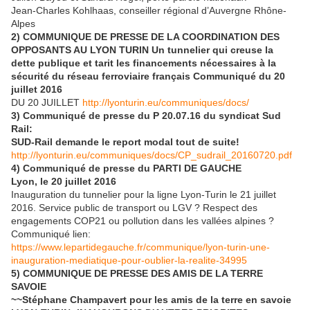
Jean-Charles Kohlhaas, conseiller régional d’Auvergne Rhône-
Alpes
2) COMMUNIQUE DE PRESSE DE LA COORDINATION DES
OPPOSANTS AU LYON TURIN Un tunnelier qui creuse la
dette publique et tarit les financements nécessaires à la
sécurité du réseau ferroviaire français Communiqué du 20
juillet 2016
DU 20 JUILLET
http://lyonturin.eu/communiques/docs/
3) Communiqué de presse du P 20.07.16 du syndicat Sud
Rail:
SUD-Rail demande le report modal tout de suite!
http://lyonturin.eu/communiques/docs/CP_sudrail_20160720.pdf
4) Communiqué de presse du PARTI DE GAUCHE
Lyon, le 20 juillet 2016
Inauguration du tunnelier pour la ligne Lyon-Turin le 21 juillet
2016. Service public de transport ou LGV ? Respect des
engagements COP21 ou pollution dans les vallées alpines ?
Communiqué lien:
https://www.lepartidegauche.fr/communique/lyon-turin-une-
inauguration-mediatique-pour-oublier-la-realite-34995
5) COMMUNIQUE DE PRESSE DES AMIS DE LA TERRE
SAVOIE
~~Stéphane Champavert pour les amis de la terre en savoie