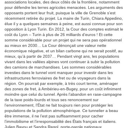
associations locales, des deux côtés de la frontière, notamment
pour défendre les terres agricoles menacées. Les arguments des
opposants portent leur fruit, puisque la ville de Grenoble s’est
récemment retirée du projet. La maire de Turin, Chiara Appedino,
élue il y a quelques semaines à peine, est aussi connue pour son
opposition à Lyon Turin. En 2012, la Cour des comptes estimait le
coût du Lyon – Turin à plus de 26 milliards d’euros ! Et cette
somme considérable pour un projet qui ne sera pas opérationnel
au mieux en 2030… La Cour dénonçait une valeur nette
économique négative, et un bilan carbone qui ne serait positif, au
mieux, qu’à partir de 2037… Pendant vingt ans, les populations
vivant dans les vallées alpines vont continuer à subir la pollution
des camions de marchandises. Les sommes considérables
investies dans le tunnel vont manquer pour investir dans les
infrastructures ferroviaires de fret ou de voyageurs dans la
région. On pourrait par exemple, à très court terme, aménager
des zones de fret, à Ambérieu-en-Bugey, pour un coût infiniment
moindre que celui du tunnel. Après l’abandon en rase-campagne
de la taxe poids-lourds et tous ses renoncement sur
l’environnement, l’État ne fait toujours rien pour protéger les
populations de la pollution atmosphérique. Ce tunnelier a beau
être immense, il ne l’est pas suffisamment pour cacher
l’immobilisme et l’irresponsabilité des États français et italiens.
Julien Bayou et Sandra Regol, porte-parole nationaux