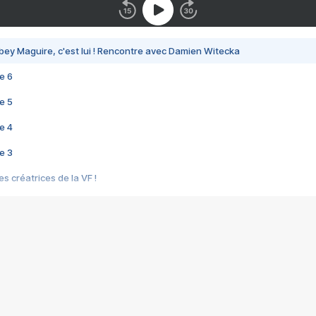
bey Maguire, c'est lui ! Rencontre avec Damien Witecka
e 6
e 5
e 4
e 3
s créatrices de la VF !
e 2
e 1
e Mektoub My Love arrive enfin ! Rencontre avec Shaïn Boumedine et Sal
i : après Toni en famille
elle réalise le bouleversant Dites lui que je l'aime