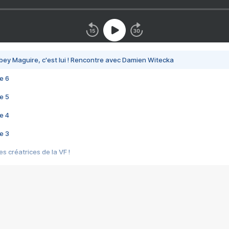
bey Maguire, c'est lui ! Rencontre avec Damien Witecka
e 6
e 5
e 4
e 3
s créatrices de la VF !
e 2
e 1
e Mektoub My Love arrive enfin ! Rencontre avec Shaïn Boumedine et Sal
i : après Toni en famille