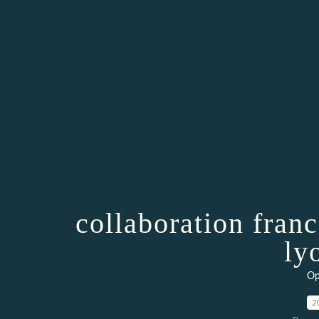
collaboration fran
ly
Op
2