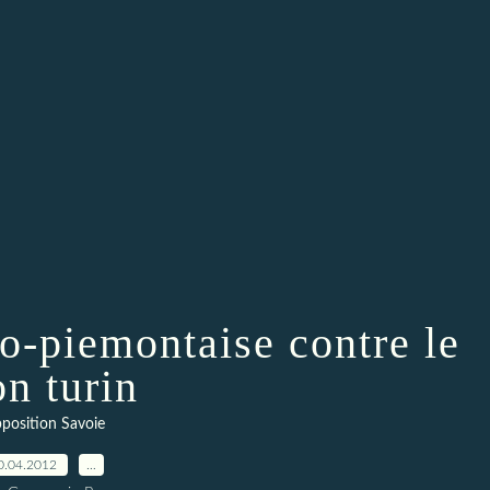
co-piemontaise contre le
on turin
position Savoie
0.04.2012
…