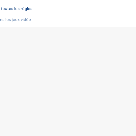
 toutes les règles
s les jeux vidéo
us choquant de Rockstar ? - Le scandale BULLY
e plus moche de Steam
du RÊVE tourne au CAUCHEMAR
pendant 8 heures
it… à tort
umiliés par un jeu vidéo
ire - Final Fantasy 8
ti un empire - Age of Empires
story DOFUS
tard, il crée l'un des pires jeux de tous les temps, MindsEye.