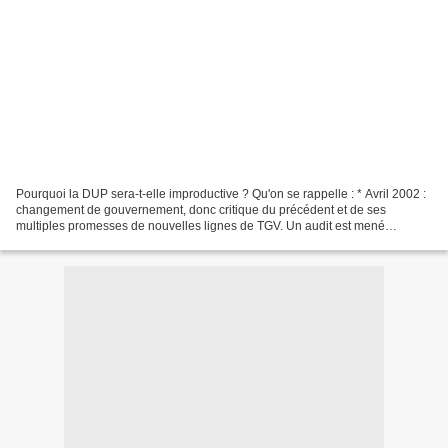
Pourquoi la DUP sera-t-elle improductive ? Qu'on se rappelle : * Avril 2002 :
changement de gouvernement, donc critique du précédent et de ses
multiples promesses de nouvelles lignes de TGV. Un audit est mené
conjointement entre l'inspection générale...