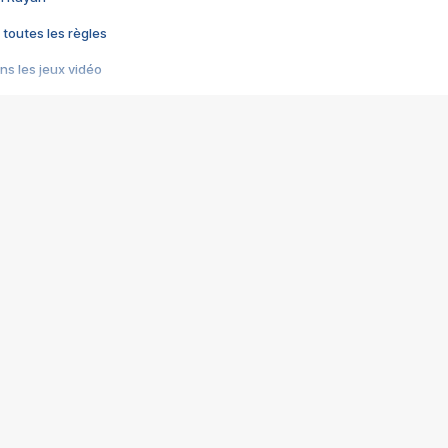
 toutes les règles
s les jeux vidéo
us choquant de Rockstar ? - Le scandale BULLY
e plus moche de Steam
du RÊVE tourne au CAUCHEMAR
pendant 8 heures
it… à tort
umiliés par un jeu vidéo
ire - Final Fantasy 8
ti un empire - Age of Empires
story DOFUS
tard, il crée l'un des pires jeux de tous les temps, MindsEye.