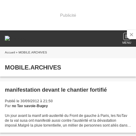
Publicité
MENU
Accueil
» MOBILE.ARCHIVES
MOBILE.ARCHIVES
manifestation devant le chantier fortifié
Publié le 30/09/2012 à 21:50
Par
no Tav savoie-Bugey
Un jour avant la manif anti-austerité du Front de gauche à Paris, les NoTav
de la val susa ont manifesté aussi contre l'austérité et la dévastation
imposé.Malgré la pluie torrentielle, un millier de personnes sont allés dans
la boue et malgré la répression...