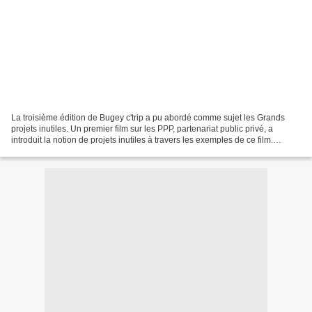
La troisième édition de Bugey c'trip a pu abordé comme sujet les Grands
projets inutiles. Un premier film sur les PPP, partenariat public privé, a
introduit la notion de projets inutiles à travers les exemples de ce film.
Ensuite, nous avons abordé le...