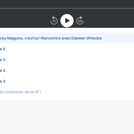
bey Maguire, c'est lui ! Rencontre avec Damien Witecka
e 6
e 5
e 4
e 3
s créatrices de la VF !
e 2
e 1
e Mektoub My Love arrive enfin ! Rencontre avec Shaïn Boumedine et Sal