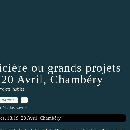
icière ou grands projets
, 20 Avril, Chambéry
rojets inutiles
5.04.2013
…
r No Tav savoie