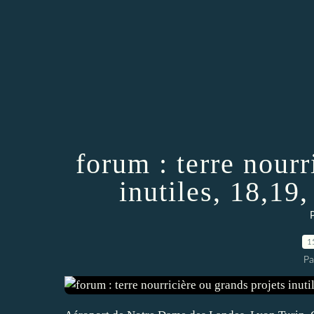
forum : terre nourr
inutiles, 18,19
P
1
Pa