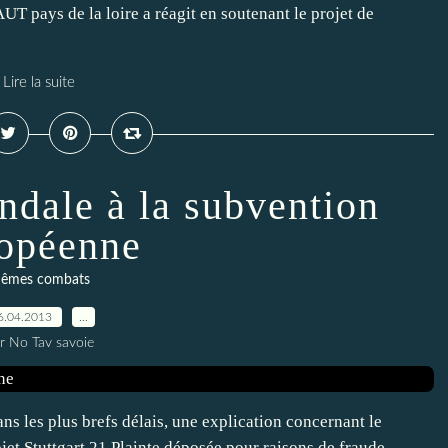
UT pays de la loire a réagit en soutenant le projet de
Lire la suite
andale à la subvention
opéenne
êmes combats
6.04.2013
…
r No Tav savoie
s les plus brefs délais, une explication concernant le
jet Stuttgart 21 Plainte déposée pour raisons de fraude