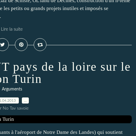
az de Schiste, OL land de Décines, construction d'un n-ième
re les petits ou grands projets inutiles et imposés se
.
Lire la suite
 pays de la loire sur le
n Turin
Arguments
1.04.2013
…
r No Tav savoie
ants à l'aéroport de Notre Dame des Landes) qui soutient