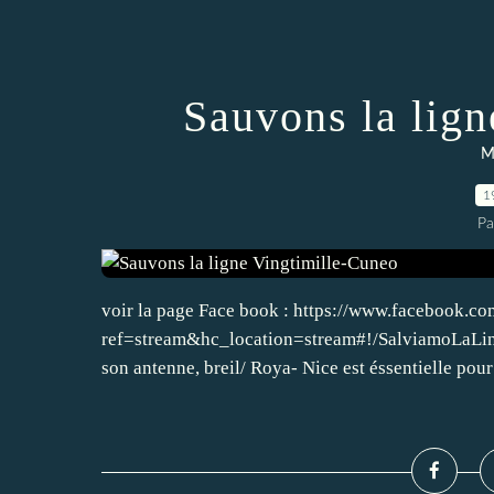
Sauvons la lig
M
1
Pa
voir la page Face book : https://www.facebook
ref=stream&hc_location=stream#!/SalviamoLaLine
son antenne, breil/ Roya- Nice est éssentielle pour 