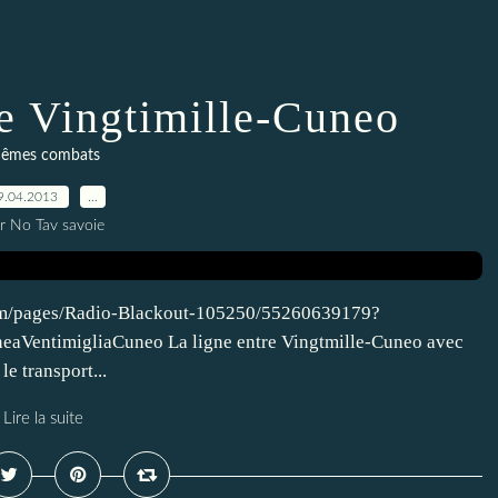
ne Vingtimille-Cuneo
êmes combats
9.04.2013
…
r No Tav savoie
.com/pages/Radio-Blackout-105250/55260639179?
aVentimigliaCuneo La ligne entre Vingtmille-Cuneo avec
le transport...
Lire la suite