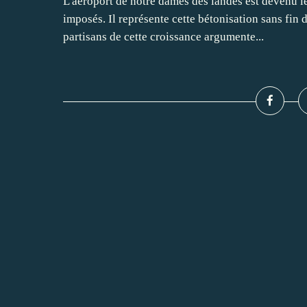
L'aéroport de notre dames des landes est devenu l
imposés. Il représente cette bétonisation sans fin 
partisans de cette croissance argumente...