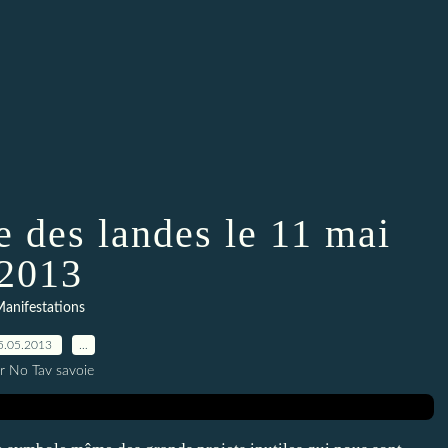
e des landes le 11 mai
2013
anifestations
5.05.2013
…
r No Tav savoie