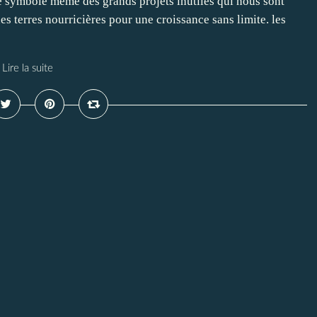
e symbole même des grands projets inutiles qui nous sont
des terres nourricières pour une croissance sans limite. les
Lire la suite