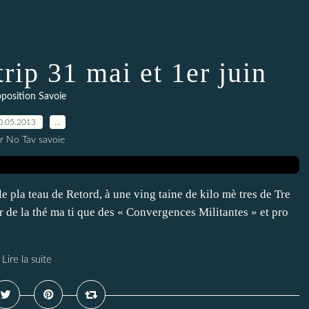
trip 31 mai et 1er juin
position Savoie
0.05.2013
…
r No Tav savoie
le pla teau de Retord, à une ving taine de kilo mè tres de Tre
r de la thé ma ti que des « Convergences Militantes » et pro
Lire la suite