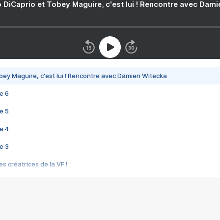
 DiCaprio et Tobey Maguire, c'est lui ! Rencontre avec Dam
bey Maguire, c'est lui ! Rencontre avec Damien Witecka
e 6
e 5
e 4
e 3
s créatrices de la VF !
e 2
e 1
e Mektoub My Love arrive enfin ! Rencontre avec Shaïn Boumedine et Sal