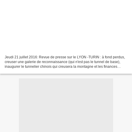
Jeudi 21 juillet 2016: Revue de presse sur le LYON -TURIN : à fond perdus,
creuser une galerie de reconnaissance (qui n'est pas le tunnel de base),
inaugurer le tunnelier chinois qui creusera la montagne et les finances
publiques alors que le projet LYON...