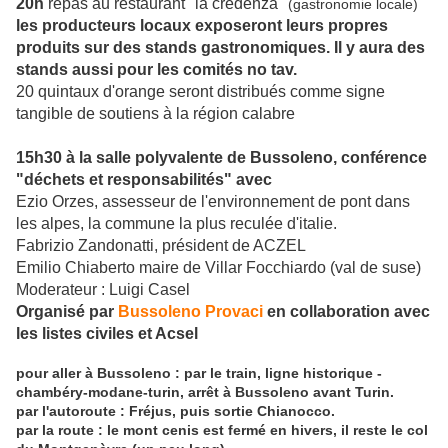
20h
repas au restaurant "la credenza"
(gastronomie locale)
les producteurs locaux exposeront leurs propres
produits sur des stands gastronomiques. Il y aura des
stands aussi pour les comités no tav.
20 quintaux d'orange seront distribués comme signe
tangible de soutiens à la région calabre
15h30 à la salle polyvalente de Bussoleno, conférence
"déchets et responsabilités" avec
Ezio Orzes, assesseur de l'environnement de pont dans
les alpes, la commune la plus reculée d'italie.
Fabrizio Zandonatti, président de ACZEL
Emilio Chiaberto maire de Villar Focchiardo (val de suse)
Moderateur : Luigi Casel
Organisé par
Bussoleno Provaci
en collaboration avec
les listes civiles et Acsel
pour aller à Bussoleno : par le train, ligne historique -
chambéry-modane-turin, arrêt à Bussoleno avant Turin.
par l'autoroute : Fréjus, puis sortie Chianocco.
par la route : le mont cenis est fermé en hivers, il reste le col