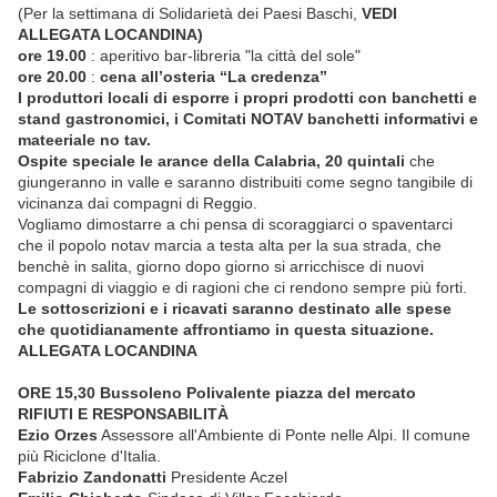
(Per la settimana di Solidarietà dei Paesi Baschi,
VEDI
ALLEGATA LOCANDINA)
ore 19.00
: aperitivo bar-libreria "la città del sole"
ore 20.00
:
cena all’osteria “La credenza”
I produttori locali di esporre i propri prodotti con banchetti e
stand gastronomici, i Comitati NOTAV banchetti informativi e
mateeriale no tav.
Ospite speciale le arance della Calabria, 20 quintali
che
giungeranno in valle e saranno distribuiti come segno tangibile di
vicinanza dai compagni di Reggio.
Vogliamo dimostarre a chi pensa di scoraggiarci o spaventarci
che il popolo notav marcia a testa alta per la sua strada, che
benchè in salita, giorno dopo giorno si arricchisce di nuovi
compagni di viaggio e di ragioni che ci rendono sempre più forti.
Le sottoscrizioni e i ricavati saranno destinato alle spese
che quotidianamente affrontiamo in questa situazione.
ALLEGATA LOCANDINA
ORE 15,30
Bussoleno Polivalente piazza del mercato
RIFIUTI E RESPONSABILITÀ
Ezio Orzes
Assessore all'Ambiente di Ponte nelle Alpi. Il comune
più Riciclone d'Italia.
Fabrizio Zandonatti
Presidente Aczel