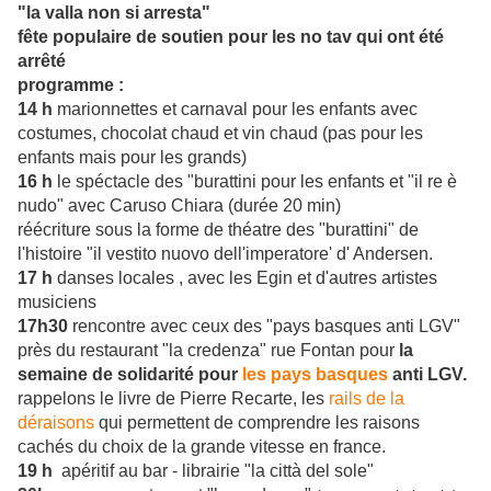
"la valla non si arresta"
fête populaire de soutien pour les no tav qui ont été
arrêté
programme :
14 h
marionnettes et carnaval pour les enfants avec
costumes, chocolat chaud et vin chaud (pas pour les
enfants mais pour les grands)
16 h
le spéctacle des "burattini pour les enfants et "il re è
nudo" avec Caruso Chiara (durée 20 min)
réécriture sous la forme de théatre des "burattini" de
l'histoire "il vestito nuovo dell'imperatore' d' Andersen.
17 h
danses locales , avec les Egin et d'autres artistes
musiciens
17h30
rencontre avec ceux des "pays basques anti LGV"
près du restaurant "la credenza" rue Fontan pour
la
semaine de solidarité pour
les pays basques
anti LGV.
rappelons le livre de Pierre Recarte, les
rails de la
déraisons
qui permettent de comprendre les raisons
cachés du choix de la grande vitesse en france.
19 h
apéritif au bar - librairie "la città del sole"