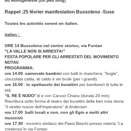
du Montgenèvre (un peu long)
Rappel :25 février manifestation Bussoleno -Suse
Toutes les activités seront en italien.
italien :
ORE 14
Bussoleno nel centro storico, via Fontan
"LA VALLE NON SI ARRESTA!"
FESTA POPOLARE PER GLI ARRESTATI DEL MOVIMENTO
NOTAV.
PROGRAMMA:
ore 14.00
:
carnevale bambini
con balli in maschera, "bugie",
cioccolata calda, tè caldo e vin brulè (per i grandi).
ore 16.00
:
lo spettacolo dei burattini
per bambine/i di tutte le
età:
“
IL RE È NUDO
!”di e con Caruso Chiara (durata 20 min).
Riscrittura sotto forma di teatro dei burattini della ben nota storia
“il vestito nuovo dell’imperatore” di Andersen.
ore 17.00
:
balli locali e non, con gli Egin e molti altri
musicisti
ore 17.30
: incontro sindaco dei Paesi Baschi presso osteria “La
credenza”in via Fontan