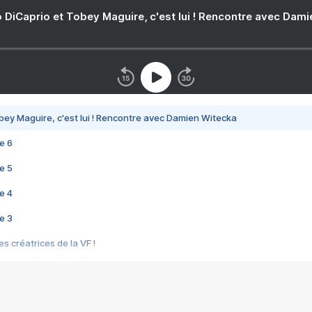
 DiCaprio et Tobey Maguire, c'est lui ! Rencontre avec Dam
bey Maguire, c'est lui ! Rencontre avec Damien Witecka
e 6
e 5
e 4
e 3
s créatrices de la VF !
e 2
e 1