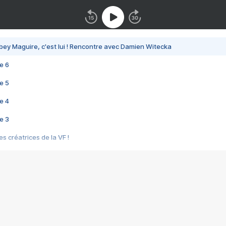
bey Maguire, c'est lui ! Rencontre avec Damien Witecka
e 6
e 5
e 4
e 3
s créatrices de la VF !
e 2
e 1
e Mektoub My Love arrive enfin ! Rencontre avec Shaïn Boumedine et Sal
i : après Toni en famille