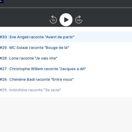
#30 : Eve Angeli raconte "Avant de partir"
#29 : MC Solaar raconte "Bouge de là"
28 : Lorie raconte "Je vais vite"
#27 : Christophe Willem raconte "Jacques a dit"
#26 : Chimène Badi raconte "Entre nous"
#25 : Indochine raconte "3e sexe"
#24 : Zaho raconte "C'est chelou"
#23 : Patrick Bruel raconte "Au café des délices"
#22 : Kyo raconte "Le chemin"