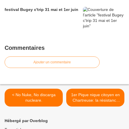
festival Bugey c'trip 31 mai et 1er juin
Commentaires
Ajouter un commentaire
< No Nuke, No discarga
1er Pique nique citoyen en
nucleare.
Chartreuse: la résistance
créative >
Hébergé par Overblog