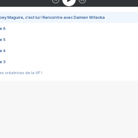
bey Maguire, c'est lui ! Rencontre avec Damien Witecka
e 6
e 5
e 4
e 3
s créatrices de la VF !
e 2
e 1
e Mektoub My Love arrive enfin ! Rencontre avec Shaïn Boumedine et Sal
i : après Toni en famille
elle réalise le bouleversant Dites lui que je l'aime