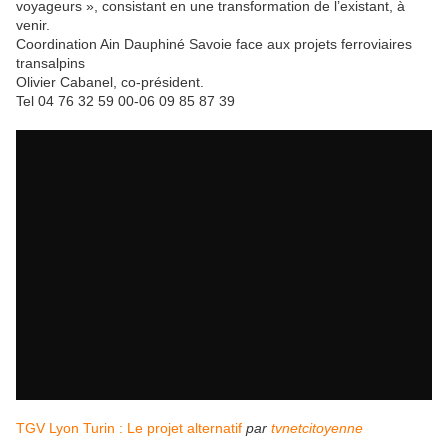
voyageurs », consistant en une transformation de l’existant, à
venir.
Coordination Ain Dauphiné Savoie face aux projets ferroviaires
transalpins
Olivier Cabanel, co-président.
Tel 04 76 32 59 00-06 09 85 87 39
TGV Lyon Turin : Le projet alternatif
par
tvnetcitoyenne