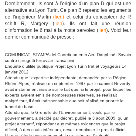
Dernièrement, ils sont à l'origine d'un plan B qui est une
alternative au Lyon Turin. Ce plan B reprend les arguments
de l'ingénieur Martin
(lien)
et celui du concepteur de R
schift R, Margery (
lien
). Ils ont fait une réunion
d'information le 6 mai à la motte servolex (
lien
). Voici leur
dernier communiqué de presse :
COMUNICATI STAMPA del Coordinamento Ain- Dauphiné- Savoia
contro i progetti ferroviari transalpini
Enquête d’utilité publique Projet Lyon Turin fret et voyageurs 14
janvier 2012
Attendu que l’expertise indépendante, demandée par la Région
Rhône Alpes, réalisée en septembre 1997 par le cabinet Reverdy
avait instamment insisté sur le fait que, si le projet, pour lequel les
experts avaient émis de nombreuses réserves, se réalisait
malgré tout, il était indispensable que soit réalisé en priorité le
tunnel de base.
Attendu que, le Grenelle de l’Environnement, voulu par le
gouvernement, a décidé par décret, publié le 3 août 2009, qu’un
projet alternatif, répondant aux mêmes exigences que le projet
officiel, à des couts inférieurs, devait remplacer le projet officiel,
Vu que l’étude environnementale réalisée par l’autorité