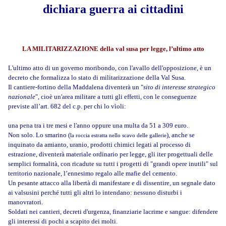
dichiara guerra ai cittadini
LA MILITARIZZAZIONE della val susa per legge, l’ultimo atto
L'ultimo atto di un governo moribondo, con l'avallo dell'opposizione, è un
decreto che formalizza lo stato di militarizzazione della Val Susa.
Il cantiere-fortino della Maddalena diventerà un "
sito di interesse strategico
nazionale
", cioè un'area militare a tutti gli effetti, con le conseguenze
previste all’art. 682 del c.p. per chi lo vìoli:
una pena tra i tre mesi e l'anno oppure una multa da 51 a 309 euro.
Non solo. Lo smarino (
), anche se
la roccia estratta nello scavo delle gallerie
inquinato da amianto, uranio, prodotti chimici legati al processo di
estrazione, diventerà materiale ordinario per legge, gli iter progettuali delle
semplici formalità, con ricadute su tutti i progetti di "grandi opere inutili" sul
territorio nazionale, l’ennesimo regalo alle mafie del cemento.
Un pesante attacco alla libertà di manifestare e di dissentire, un segnale dato
ai valsusini perché tutti gli altri lo intendano: nessuno disturbi i
manovratori.
Soldati nei cantieri, decreti d'urgenza, finanziarie lacrime e sangue: difendere
gli interessi di pochi a scapito dei molti.