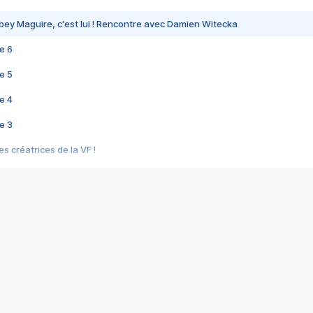
bey Maguire, c'est lui ! Rencontre avec Damien Witecka
e 6
e 5
e 4
e 3
s créatrices de la VF !
e 2
e 1
e Mektoub My Love arrive enfin ! Rencontre avec Shaïn Boumedine et Sal
i : après Toni en famille
elle réalise le bouleversant Dites lui que je l'aime
ais ! Rencontre autour de Vie privée de Rebecca Zlotowski