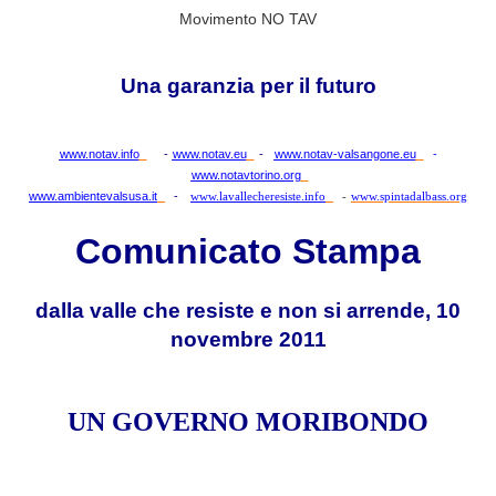
Movimento NO TAV
Una garanzia per il futuro
www.notav.info
-
www.notav.eu
-
www.notav-valsangone.eu
-
www.notavtorino.org
www.ambientevalsusa.it
-
www.lavallecheresiste.info
-
www.spintadalbass.org
Comunicato Stampa
dalla valle che resiste e non si arrende, 10
novembre 2011
UN GOVERNO MORIBONDO