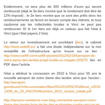
Evidemment, ce sera plus de 300 millions d'euro qui seront
remboursé (déjà le 3e tiers montre que le rendement doit être de
12% imposé) ; le 2e tiers montre que ce sont des prêts donc les
remboursements se feront en tenant compte des intérets, le tous
cautionné par les collectivités locales si Vinci ne peut pas
rembourser. Et le 1er tiers est déjà un cadeau que fait l'état à
Vinci (que l'état payera 2 fois).
Le retour sur investissement est exorbitant (
lien
), le cabinet
http://www.cedelft.eu/
a fait une étude indépendante sur la non
rentabilité de l'infrastructure qu'on trouve sur ce lien :
http://www.rue89.com/rue89-planete/2012/02/18/laeroport-de-
notre-dame-des-landes-projet-inutile-ou-megalo-229275
lien en
PDF dans l'article.
l'état a attribué la concession en 2010 à Vinci pour 55 ans le
nouvelle aéroport de notre dame des landes ainsi que l'ancien :
http://aeroport-
grandouest.fr/documentation/files/2011/01/D%C3%A9cret_n2010
-1699_du_29_d%C3%A9cembre_2010_version_initiale.pdf
http://danactu-resistance.over-blog.com/article-aeroport-notre-
dame-des-landes-bras-de-fer-des-ecologistes-contre-vinci-ps-et-