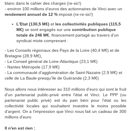
blanc dans le cahier des charges (re-sic!)
- environ 100 millions d’euros des actionnaires de Vinci avec un
rendement annuel de 12 %
imposé.(re-re-sic!)
L’Etat (130,5 M€)
et
les collectivités publiques (115,5
M€)
se sont engagés sur une
contribution publique
totale de 246 M€
, financement partagé au travers d’un
syndicat mixte comprenant :
- Les Conseils régionaux des Pays de la Loire (40,4 M€) et de
Bretagne (28,9 M€),
- Le Conseil général de Loire-Atlantique (23,1 M€)
- Nantes Métropole (17,9 M€)
- La communauté d’agglomération de Saint-Nazaire (2,9 M€) et
celle de La Baule-presqu’île de Guérande (2,3 M€)
Nous allons nous intéresser au 310 millions d'euro qui sont le fruit
d'un partenariat public-privé entre l'état et Vinci. Le PPP (ou
partenariat public privé) est du pain béni pour l'état ou les
collectivité locales qui souhaitent investire le moins possible
d'argent. On a l'impression que Vinci nous fait un cadeau de 300
millions d'euro.
Il n'en est rien :