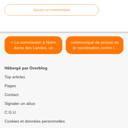
Ajouter un commentaire
< La commission à Notre
communiqué de presse de
dame des Landes, un
la coordination contre le
parallèle avec l'observatoire
Lyon Turin du 29-11 et
technique
concert no tav >
Hébergé par Overblog
Top articles
Pages
Contact
Signaler un abus
C.G.U.
Cookies et données personnelles