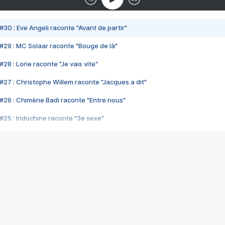
#30 : Eve Angeli raconte "Avant de partir"
#29 : MC Solaar raconte "Bouge de là"
28 : Lorie raconte "Je vais vite"
#27 : Christophe Willem raconte "Jacques a dit"
#26 : Chimène Badi raconte "Entre nous"
#25 : Indochine raconte "3e sexe"
#24 : Zaho raconte "C'est chelou"
#23 : Patrick Bruel raconte "Au café des délices"
#22 : Kyo raconte "Le chemin"
#21 : Nolwenn Leroy raconte "Cassé"
#20 : Patrick Hernandez raconte "Born to be alive"