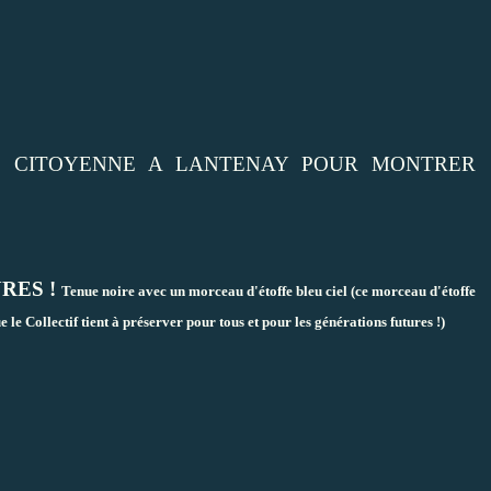
E CITOYENNE A LANTENAY POUR MONTRER
URES !
Tenue noire avec un morceau d'étoffe bleu ciel (ce morceau d'étoffe
le Collectif tient à préserver pour tous et pour les générations futures !)