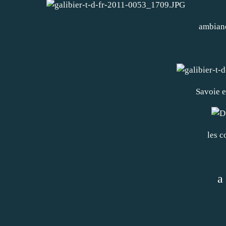
ambianc
Savoie 
les c
a