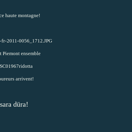
e haute montagne!
et Piemont ensemble
oureurs arrivent!
 sara düra!