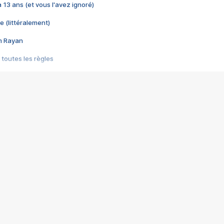
 a 13 ans (et vous l'avez ignoré)
e (littéralement)
im Rayan
 toutes les règles
s les jeux vidéo
us choquant de Rockstar ? - Le scandale BULLY
e plus moche de Steam
du RÊVE tourne au CAUCHEMAR
pendant 8 heures
it… à tort
umiliés par un jeu vidéo
ire - Final Fantasy 8
ti un empire - Age of Empires