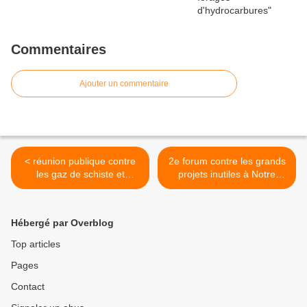
Commentaires
Ajouter un commentaire
< réunion publique contre
2e forum contre les grands
les gaz de schiste et
projets inutiles à Notre
émissions contre les grands
dames des Landes >
travaux inutiles
Hébergé par Overblog
Top articles
Pages
Contact