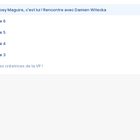
bey Maguire, c'est lui ! Rencontre avec Damien Witecka
e 6
e 5
e 4
e 3
s créatrices de la VF !
e 2
e 1
e Mektoub My Love arrive enfin ! Rencontre avec Shaïn Boumedine et Sal
i : après Toni en famille
elle réalise le bouleversant Dites lui que je l'aime
ais ! Rencontre autour de Vie privée de Rebecca Zlotowski