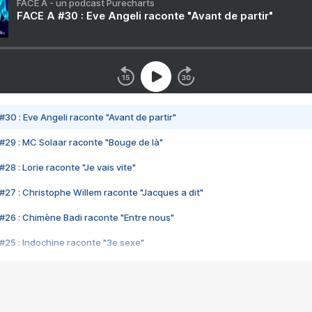
FACE A - un podcast Purecharts
FACE A #30 : Eve Angeli raconte "Avant de partir"
#30 : Eve Angeli raconte "Avant de partir"
#29 : MC Solaar raconte "Bouge de là"
28 : Lorie raconte "Je vais vite"
#27 : Christophe Willem raconte "Jacques a dit"
#26 : Chimène Badi raconte "Entre nous"
#25 : Indochine raconte "3e sexe"
#24 : Zaho raconte "C'est chelou"
#23 : Patrick Bruel raconte "Au café des délices"