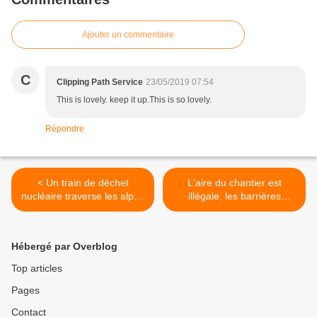
Ajouter un commentaire
C
Clipping Path Service
23/05/2019 07:54
This is lovely. keep it up.This is so lovely.
Répondre
< Un train de déchet
L'aire du chantier est
nucléaire traverse les alpes
illégale, les barrières
par la ligne historique
devront être démolis >
Hébergé par Overblog
Top articles
Pages
Contact