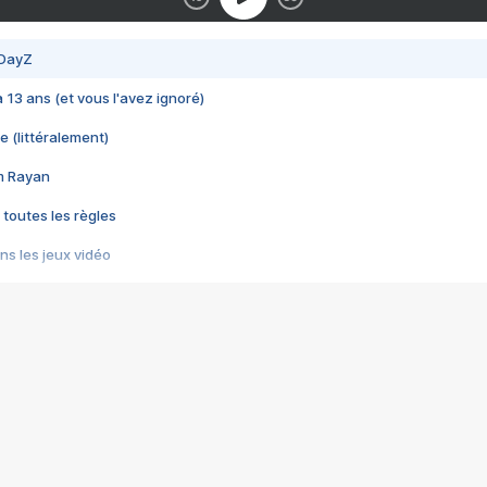
 DayZ
 a 13 ans (et vous l'avez ignoré)
e (littéralement)
im Rayan
 toutes les règles
s les jeux vidéo
us choquant de Rockstar ? - Le scandale BULLY
e plus moche de Steam
du RÊVE tourne au CAUCHEMAR
pendant 8 heures
it… à tort