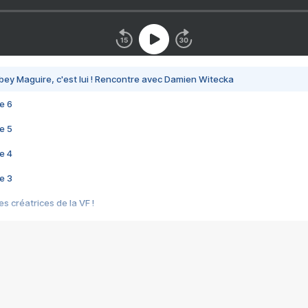
bey Maguire, c'est lui ! Rencontre avec Damien Witecka
e 6
e 5
e 4
e 3
s créatrices de la VF !
e 2
e 1
e Mektoub My Love arrive enfin ! Rencontre avec Shaïn Boumedine et Sal
i : après Toni en famille