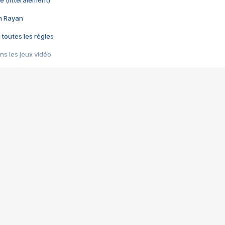
e (littéralement)
im Rayan
 toutes les règles
s les jeux vidéo
us choquant de Rockstar ? - Le scandale BULLY
e plus moche de Steam
du RÊVE tourne au CAUCHEMAR
pendant 8 heures
it… à tort
umiliés par un jeu vidéo
ire - Final Fantasy 8
ti un empire - Age of Empires
story DOFUS