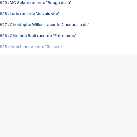
#29 : MC Solaar raconte "Bouge de là"
28 : Lorie raconte "Je vais vite"
#27 : Christophe Willem raconte "Jacques a dit"
#26 : Chimène Badi raconte "Entre nous"
#25 : Indochine raconte "3e sexe"
#24 : Zaho raconte "C'est chelou"
#23 : Patrick Bruel raconte "Au café des délices"
#22 : Kyo raconte "Le chemin"
#21 : Nolwenn Leroy raconte "Cassé"
#20 : Patrick Hernandez raconte "Born to be alive"
#19 : Lorie raconte "Près de moi"
#18 : Michael Jones raconte "A nos actes manqués" (avec Jean-Jacque
#17 : Khaled raconte "Aïcha"