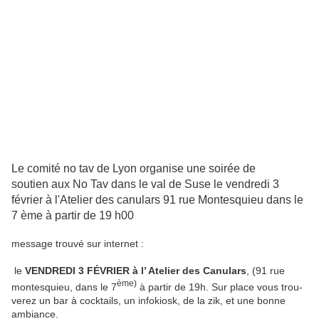
Le comité no tav de Lyon organise une soirée de
soutien aux No Tav dans le val de Suse le vendredi 3
février à l'Atelier des canulars 91 rue Montesquieu dans le
7 ème à partir de 19 h00
message trouvé sur internet :
le
VENDREDI 3 FÉVRIER à l’ Atelier des Canulars
, (91 rue
ème)
mon­tes­quieu, dans le 7
à partir de 19h. Sur place vous trou­
ve­rez un bar à cock­tails, un info­kiosk, de la zik, et une bonne
ambiance.