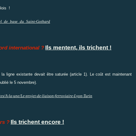
lois !
nnel_de_base_du_Saint-Gothard
Ils mentent, ils trichent !
ord international ?
la ligne existante devait être saturée (article 1). Le coût est maintenant
publié le 5 novembre).
tes/A-la-une/Le-projet-de-liaison-ferroviaire-Lyon-Turin
Ils trichent encore !
rs ?