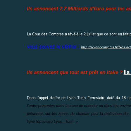
Ils annoncent 7,7 Milliards d'€uro pour les a
La Cour des Comptes a révélé le 2 juillet que ce sont en fait p
Vous pouvez le vérifier :
http://www.ccomptes.fr/Nos-act
Ils
Ils annoncent que tout est prêt en Italie ?
Dans l'appel d'offre de Lyon Turin Ferroviaire daté du 18 s
l’ordre présentes dans la zone de chantier ou dans les enviro
présentes sur les zones de chantier pour la réalisation des
ligne ferroviaire Lyon –Turin. »