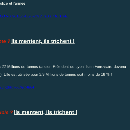
lice et l'armée !
ri=TED:NOTICE:294326-2012:TEXT:FR:HTML
Ils mentent, ils trichent !
nte ?
 22 Millions de tonnes (ancien Président de Lyon Turin Ferroviaire devenu
). Elle est utilisée pour 3,9 Millions de tonnes soit moins de 18 % !
e.fr/2007/06/A/14864
Ils mentent, ils trichent !
lois ?