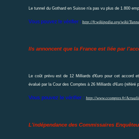
Le tunnel du Gothard en Suisse n'a pas vu plus de 1.800 emp
Vous pouvez le vérifier :
http://fr.wikipedia.org/wiki/Tu
Ils annoncent que la France est liée par l'acc
Le coût prévu est de 12 Milliards d'€uro pour cet accord et 
évalué par la Cour des Comptes à 26 Milliards d'€uro (référé 
Vous pouvez le vérifier :
http://www.ccomptes.fr/Actuali
L'indépendance des Commissaires Enquêteu