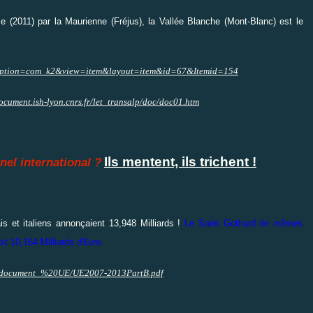
ce (2011) par la Maurienne (Fréjus), la Vallée Blanche (Mont-Blanc) est le
hp?option=com_k2&view=item&layout=item&id=67&Itemid=154
document.ish-lyon.cnrs.fr/let_transalp/doc/doc01.htm
Ils mentent, ils trichent !
nel international ?
is et italiens annonçaient 13,948 Milliards !
Le Saint Gothard de mêmes
t 10,164 Milliards d'€uro.
it/document_%20UE/UE2007-2013PartB.pdf