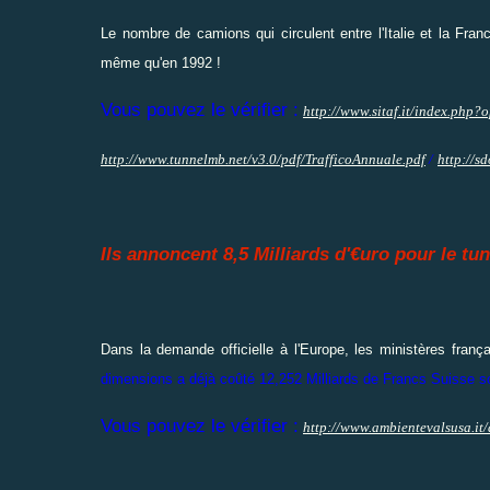
Le nombre de camions qui circulent entre l'Italie et la Fran
même qu'en 1992 !
Vous pouvez le vérifier :
http://www.sitaf.it/index.p
http://www.tunnelmb.net/v3.0/pdf/TrafficoAnnuale.pdf
/
http://s
Ils annoncent 8,5 Milliards d'€uro pour le tun
Dans la demande officielle à l'Europe, les ministères frança
dimensions a déjà coûté 12,252 Milliards de Francs Suisse soi
Vous pouvez le vérifier :
http://www.ambientevalsusa.