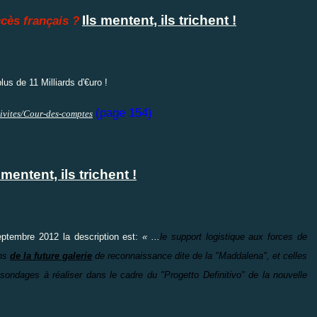
Ils mentent, ils trichent !
ccès français ?
lus de 11 Milliards d'€uro !
(page 154)
ivites/Cour-des-comptes
 mentent, ils trichent !
eptembre 2012 la description est:
« ...
le support logistique aux forces de
ns
de la future galerie
de reconnaissance dite de la "Maddalena", et celles
 sondages à réaliser dans le cadre du "Progetto Definitivo" de la nouvelle