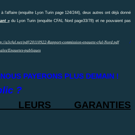
e à l'affaire (enquête Lyon Turin page 124/244), deux autres ont déjà donné
ant »
du Lyon Turin (enquête CFAL Nord page33/78) et ne pouvaient pas
tp://a3cfal.net/pdf/20110922-Rapport-commission-enquete-cfal-Nord.pdf
/
gales/Enquetes-publiques
 NOUS PAYERONS PLUS DEMAIN !
blic ?
T LEURS GARANTIES