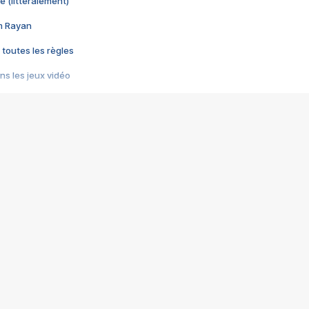
e (littéralement)
im Rayan
 toutes les règles
s les jeux vidéo
us choquant de Rockstar ? - Le scandale BULLY
e plus moche de Steam
du RÊVE tourne au CAUCHEMAR
pendant 8 heures
it… à tort
umiliés par un jeu vidéo
ire - Final Fantasy 8
ti un empire - Age of Empires
story DOFUS