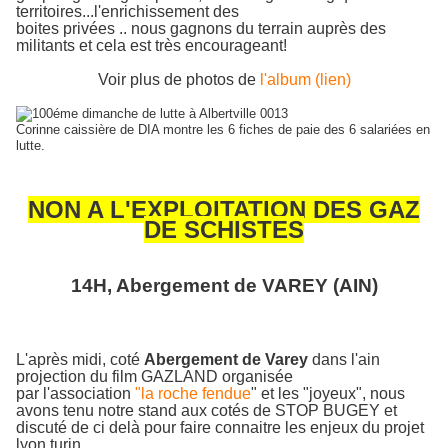
territoires...l'enrichissement des
boites privées .. nous gagnons du terrain auprès des
militants et cela est très encourageant!
Voir plus de photos de
l'album (lien)
Corinne caissière de DIA montre les 6 fiches de paie des 6 salariées en
lutte.
NON A L'EXPLOITATION DES GAZ
DE SCHISTES
14H, Abergement de VAREY (AIN)
L'après midi, coté
Abergement de Varey
dans l'ain
projection du film GAZLAND organisée
par l'association
"la roche fendue
" et les "joyeux", nous
avons tenu notre stand aux cotés de
STOP BUGEY et
discuté de ci delà pour faire connaitre les enjeux du projet
lyon turin