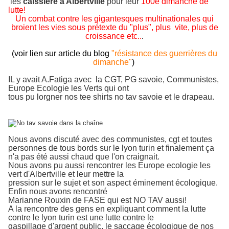
les
caissière à Albertville
pour leur
100è dimanche de
lutte!
Un combat contre les gigantesques multinationales qui
broient les vies sous prétexte du "plus", plus vite, plus de
croissance etc..
.
(voir lien sur article du blog
"résistance des guerrières du
dimanche"
)
IL y avait A.Fatiga avec la CGT, PG savoie, Communistes,
Europe Ecologie les Verts qui ont
tous pu lorgner nos tee shirts no tav savoie et le drapeau.
Nous avons discuté avec des communistes, cgt et toutes
personnes de tous bords sur le lyon
turin et finalement ça
n'a pas été aussi chaud que l'on craignait.
Nous avons pu aussi rencontrer les Europe ecologie les
vert d'Albertville et leur mettre la
pression sur le sujet et son aspect éminement écologique.
Enfin n
ous avons rencontré
Marianne Rouxin de FASE qui est NO TAV aussi!
A la rencontre des gens en expliquant comment la lutte
contre le lyon turin est une lutte contre le
gaspillage d'argent public, le saccage écologique de nos