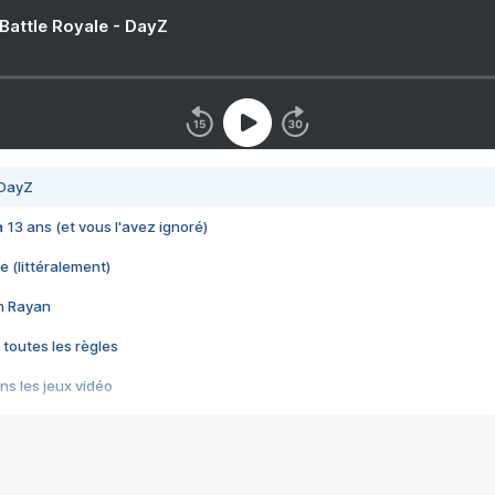
 Battle Royale - DayZ
 DayZ
 a 13 ans (et vous l'avez ignoré)
e (littéralement)
im Rayan
 toutes les règles
s les jeux vidéo
us choquant de Rockstar ? - Le scandale BULLY
e plus moche de Steam