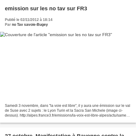
emission sur les no tav sur FR3
Publié le 02/11/2012 à 18:14
Par
no Tav savoie-Bugey
Samedi 3 novembre, dans "la voie est libre", il y aura une émission sur le val
de Suse avec 2 sujets : le Lyon Turin et la Sacra San Michele (image ci-
dessus). http://alpes.france3.fr/emissions/la-voix-est-libre-alpes/actu/samedi-
3-novembre-la-liaiso...