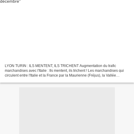
LYON TURIN : ILS MENTENT, ILS TRICHENT Augmentation du trafic
marchandises avec l'Italie : Ils mentent, ils trichent ! Les marchandises qui
circulent entre l'Italie et la France par la Maurienne (Fréjus), la Vallée
Blanche (Mont-Blanc) et le rail sont...