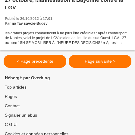
27 octobre, Manifestation à Bayonne contre la
LGV
Publié le 26/10/2012 à 17:01
Par
no Tav savoie-Bugey
les grands projets commencent à ne plus être crédibles : après l'Ayrautport
de Nantes, voici le projet de LGV totalement inutile du sud Ouest. LGV - 27
octobre 15H SE MOBILISER À L’HEURE DES DECISIONS ! ● Après les
Assises du ferroviaire qui conseillent...
< Page précédente
Page suivante >
Hébergé par Overblog
Top articles
Pages
Contact
Signaler un abus
C.G.U.
Cookies et données personnelles