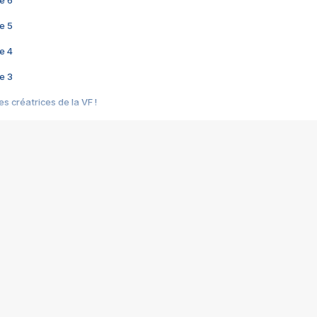
e 6
e 5
e 4
e 3
s créatrices de la VF !
e 2
e 1
e Mektoub My Love arrive enfin ! Rencontre avec Shaïn Boumedine et Sal
i : après Toni en famille
elle réalise le bouleversant Dites lui que je l'aime
ais ! Rencontre autour de Vie privée de Rebecca Zlotowski
 de Marguerite, Grave... Rencontre avec Ella Rumpf
 Les Rêveurs, un film intime sur la santé mentale