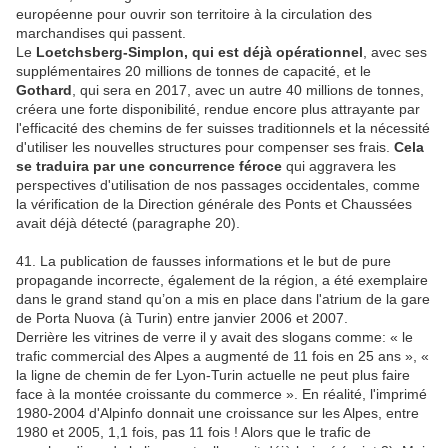
européenne pour ouvrir son territoire à la circulation des
marchandises qui passent.
Le
Loetchsberg-Simplon, qui est déjà opérationnel
, avec ses
supplémentaires 20 millions de tonnes de capacité, et le
Gothard
, qui sera en 2017, avec un autre 40 millions de tonnes,
créera une forte disponibilité, rendue encore plus attrayante par
l'efficacité des chemins de fer suisses traditionnels et la nécessité
d'utiliser les nouvelles structures pour compenser ses frais.
Cela
se traduira par une concurrence féroce
qui aggravera les
perspectives d'utilisation de nos passages occidentales, comme
la vérification de la Direction générale des Ponts et Chaussées
avait déjà détecté (paragraphe 20).
41. La publication de fausses informations et le but de pure
propagande incorrecte, également de la région, a été exemplaire
dans le grand stand qu’on a mis en place dans l'atrium de la gare
de Porta Nuova (à Turin) entre janvier 2006 et 2007.
Derrière les vitrines de verre il y avait des slogans comme: « le
trafic commercial des Alpes a augmenté de 11 fois en 25 ans », «
la ligne de chemin de fer Lyon-Turin actuelle ne peut plus faire
face à la montée croissante du commerce ». En réalité, l'imprimé
1980-2004 d'Alpinfo donnait une croissance sur les Alpes, entre
1980 et 2005, 1,1 fois, pas 11 fois ! Alors que le trafic de