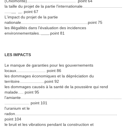
(Chiomonte)........................................... .point 64
la taille du projet de la partie l'internationale...................................
......,,,, ,,,. point 67
L'impact du projet de la partie
nationale...........................................................point 75
les illégalités dans l'évaluation des incidences
environnementales..,,,,,,,.point 81
LES IMPACTS
Le manque de garanties pour les gouvernements
locaux.......................... point 86
les dommages économiques et la dépréciation du
territoire......................point 92
les dommages causés à la santé de la poussière qui rend
malade..... point 95
l’amiante.........................................................................................
...................... point 101
l'uranium et le
radon..........................................................................................
point 104
le bruit et les vibrations pendant la construction et