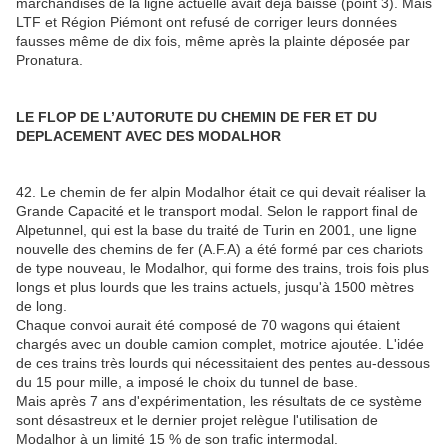
marchandises de la ligne actuelle avait déjà baissé (point 3). Mais
LTF et Région Piémont ont refusé de corriger leurs données
fausses même de dix fois, même après la plainte déposée par
Pronatura.
LE FLOP DE L’AUTORUTE DU CHEMIN DE FER ET DU
DEPLACEMENT AVEC DES MODALHOR
42. Le chemin de fer alpin Modalhor était ce qui devait réaliser la
Grande Capacité et le transport modal. Selon le rapport final de
Alpetunnel, qui est la base du traité de Turin en 2001, une ligne
nouvelle des chemins de fer (A.F.A) a été formé par ces chariots
de type nouveau, le Modalhor, qui forme des trains, trois fois plus
longs et plus lourds que les trains actuels, jusqu'à 1500 mètres
de long.
Chaque convoi aurait été composé de 70 wagons qui étaient
chargés avec un double camion complet, motrice ajoutée. L'idée
de ces trains très lourds qui nécessitaient des pentes au-dessous
du 15 pour mille, a imposé le choix du tunnel de base.
Mais après 7 ans d'expérimentation, les résultats de ce système
sont désastreux et le dernier projet relègue l'utilisation de
Modalhor à un limité 15 % de son trafic intermodal.