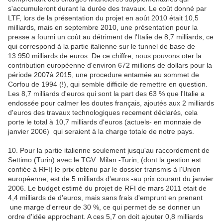
s'accumuleront durant la durée des travaux. Le coût donné par
LTF, lors de la présentation du projet en août 2010 était 10,5
milliards, mais en septembre 2010, une présentation pour la
presse a fourni un coût au détriment de l'Italie de 8,7 milliards, ce
qui correspond à la partie italienne sur le tunnel de base de
13.950 milliards de euros. De ce chiffre, nous pouvons oter la
contribution européenne d'environ 672 millions de dollars pour la
période 2007à 2015, une procedure entamée au sommet de
Corfou de 1994 (!), qui semble difficile de remettre en question.
Les 8,7 milliards d'euros qui sont la part des 63 % que l'Italie a
endossée pour calmer les doutes français, ajoutés aux 2 milliards
d'euros des travaux technologiques recement déclarés, cela
porte le total à 10,7 milliards d'euros (actuels- en monnaie de
janvier 2006) qui seraient à la charge totale de notre pays.
10. Pour la partie italienne seulement jusqu'au raccordement de
Settimo (Turin) avec le TGV Milan -Turin, (dont la gestion est
confiée à RFI) le prix obtenu par le dossier transmis à l'Union
européenne, est de 5 milliards d'euros -au prix courant du janvier
2006. Le budget estimé du projet de RFI de mars 2011 etait de
4,4 milliards de d'euros, mais sans frais d'emprunt en prenant
une marge d'erreur de 30 %, ce qui permet de se donner un
ordre d'idée approchant. A ces 5,7 on doit ajouter 0,8 milliards