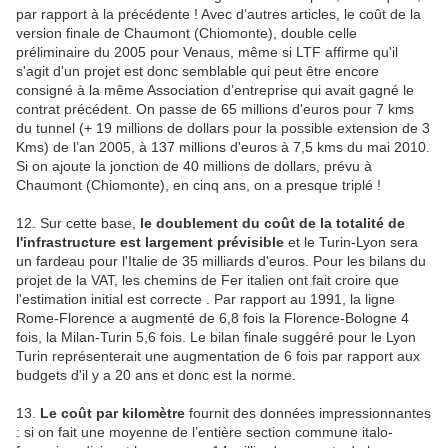
par rapport à la précédente ! Avec d’autres articles, le coût de la
version finale de Chaumont (Chiomonte), double celle
préliminaire du 2005 pour Venaus, même si LTF affirme qu'il
s'agit d'un projet est donc semblable qui peut être encore
consigné à la même Association d’entreprise qui avait gagné le
contrat précédent. On passe de 65 millions d'euros pour 7 kms
du tunnel (+ 19 millions de dollars pour la possible extension de 3
Kms) de l’an 2005, à 137 millions d'euros à 7,5 kms du mai 2010.
Si on ajoute la jonction de 40 millions de dollars, prévu à
Chaumont (Chiomonte), en cinq ans, on a presque triplé !
12. Sur cette base,
le doublement du coût de la totalité de
l'infrastructure est largement prévisible
et le Turin-Lyon sera
un fardeau pour l'Italie de 35 milliards d'euros. Pour les bilans du
projet de la VAT, les chemins de Fer italien ont fait croire que
l'estimation initial est correcte . Par rapport au 1991, la ligne
Rome-Florence a augmenté de 6,8 fois la Florence-Bologne 4
fois, la Milan-Turin 5,6 fois. Le bilan finale suggéré pour le Lyon
Turin représenterait une augmentation de 6 fois par rapport aux
budgets d'il y a 20 ans et donc est la norme.
13.
Le coût par kilomètre
fournit des données impressionnantes
: si on fait une moyenne de l’entière section commune italo-