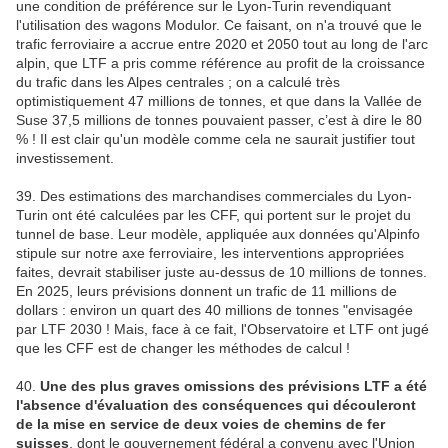
une condition de préférence sur le Lyon-Turin revendiquant
l'utilisation des wagons Modulor. Ce faisant, on n'a trouvé que le
trafic ferroviaire a accrue entre 2020 et 2050 tout au long de l'arc
alpin, que LTF a pris comme référence au profit de la croissance
du trafic dans les Alpes centrales ; on a calculé très
optimistiquement 47 millions de tonnes, et que dans la Vallée de
Suse 37,5 millions de tonnes pouvaient passer, c’est à dire le 80
% ! Il est clair qu'un modèle comme cela ne saurait justifier tout
investissement.
39. Des estimations des marchandises commerciales du Lyon-
Turin ont été calculées par les CFF, qui portent sur le projet du
tunnel de base. Leur modèle, appliquée aux données qu'Alpinfo
stipule sur notre axe ferroviaire, les interventions appropriées
faites, devrait stabiliser juste au-dessus de 10 millions de tonnes.
En 2025, leurs prévisions donnent un trafic de 11 millions de
dollars : environ un quart des 40 millions de tonnes "envisagée
par LTF 2030 ! Mais, face à ce fait, l'Observatoire et LTF ont jugé
que les CFF est de changer les méthodes de calcul !
40.
Une des plus graves omissions des prévisions LTF a été
l'absence d'évaluation des conséquences qui découleront
de la mise en service de deux voies de chemins de fer
suisses
, dont le gouvernement fédéral a convenu avec l'Union