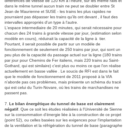
différences de vitesse de 120 Km à l'heure, sur les même rails et
dans le même tunnel aucun train ne peut se doubler entre St
Jean de Maurienne et SUSE - les trains les plus rapides ne
pourraient pas dépasser les trains qu'ils ont devant , il faut des
intervalles appropriés d'un type à l'autre.
L'espace intermediaire de 20 minutes, qui serait nécessaire pour
chacun des 24 trains à grande vitesse par jour, (estimation selon
modèle en cours), réduirait la capacité de la ligne à tier.
Pourtant, il serait possible de partir sur un modèle de
fonctionnement de seulement de 250 trains par jour, qui sont un
peu plus de la capacité du passage actuel sur la ligne (180 trains
par jour pour Chemins de Fer italiens, mais 220 trains au Saint-
Gothard, qui est similaire) c'est plus ou moins ce que l'on réalise
actuellement en basse vallée . Le soucis de RFI est dans le fait
que le modèle de fonctionnement de 2011 proposé à la VIA
n'aborde pas ces problèmes, mais présente un schéma du tracé
qui est celui du Turin-Novare, où les trains de marchandises ne
passent pas.
7.
Le bilan énergétique du tunnel de base est clairement
négatif
. Que ce soit les études réalisées à l'Université de Sienne
sur la consommation d'énergie liée à la construction de ce projet
(point 52), ou celles basées sur les exigences pour l'implantation
de la ventilation et la réfrigération du tunnel de base (paragraphe