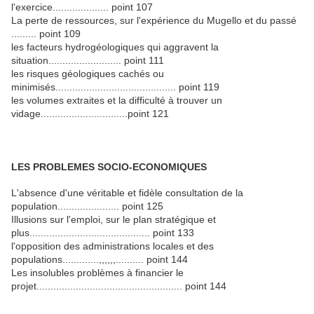
l'exercice.................... point 107
La perte de ressources, sur l'expérience du Mugello et du passé
......... point 109
les facteurs hydrogéologiques qui aggravent la
situation.......................... point 111
les risques géologiques cachés ou
minimisés........................................... point 119
les volumes extraites et la difficulté à trouver un
vidage...............................point 121
LES PROBLEMES SOCIO-ECONOMIQUES
L'absence d'une véritable et fidèle consultation de la
population...................... point 125
Illusions sur l'emploi, sur le plan stratégique et
plus........................................... point 133
l'opposition des administrations locales et des
populations.............,,,,,,.......... point 144
Les insolubles problèmes à financier le
projet.................................................... point 144