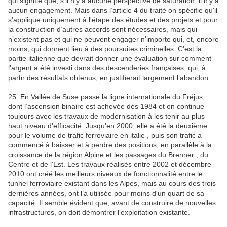
qui signifie que, s'il n'y a aucune perspective de saturation, il n'y a
aucun engagement. Mais dans l’article 4 du traité on spécifie qu'il
s'applique uniquement à l'étape des études et des projets et pour
la construction d’autres accords sont nécessaires, mais qui
n’existent pas et qui ne peuvent engager n'importe qui, et, encore
moins, qui donnent lieu à des poursuites criminelles. C’est la
partie italienne que devrait donner une évaluation sur comment
l'argent a été investi dans des descenderies françaises, qui, à
partir des résultats obtenus, en justifierait largement l’abandon.
25. En Vallée de Suse passe la ligne internationale du Fréjus,
dont l’ascension binaire est achevée dès 1984 et on continue
toujours avec les travaux de modernisation à les tenir au plus
haut niveau d'efficacité. Jusqu'en 2000, elle a été la deuxième
pour le volume de trafic ferroviaire en italie , puis son trafic a
commencé à baisser et à perdre des positions, en parallèle à la
croissance de la région Alpine et les passages du Brenner , du
Centre et de l'Est. Les travaux réalisés entre 2002 et décembre
2010 ont créé les meilleurs niveaux de fonctionnalité entre le
tunnel ferroviaire existant dans les Alpes, mais au cours des trois
dernières années, ont l’a utilisée pour moins d'un quart de sa
capacité. Il semble évident que, avant de construire de nouvelles
infrastructures, on doit démontrer l'exploitation existante.