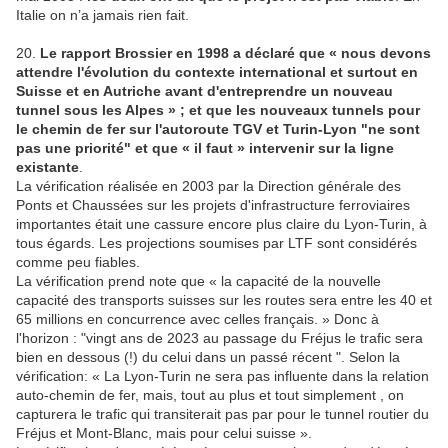
Italie on n’a jamais rien fait.
20.
Le rapport Brossier en 1998 a déclaré que « nous devons
attendre l'évolution du contexte international et surtout en
Suisse et en Autriche avant d'entreprendre un nouveau
tunnel sous les Alpes » ; et que les nouveaux tunnels pour
le chemin de fer sur l'autoroute TGV et Turin-Lyon "ne sont
pas une priorité" et que « il faut » intervenir sur la ligne
existante
.
La vérification réalisée en 2003 par la Direction générale des
Ponts et Chaussées sur les projets d'infrastructure ferroviaires
importantes était une cassure encore plus claire du Lyon-Turin, à
tous égards. Les projections soumises par LTF sont considérés
comme peu fiables.
La vérification prend note que « la capacité de la nouvelle
capacité des transports suisses sur les routes sera entre les 40 et
65 millions en concurrence avec celles français. » Donc à
l'horizon : "vingt ans de 2023 au passage du Fréjus le trafic sera
bien en dessous (!) du celui dans un passé récent ". Selon la
vérification: « La Lyon-Turin ne sera pas influente dans la relation
auto-chemin de fer, mais, tout au plus et tout simplement , on
capturera le trafic qui transiterait pas par pour le tunnel routier du
Fréjus et Mont-Blanc, mais pour celui suisse ».