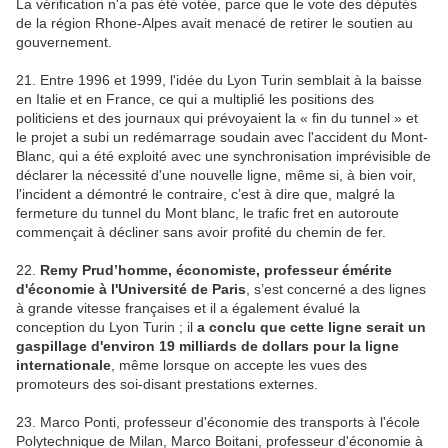
La vérification n'a pas été votée, parce que le vote des députés
de la région Rhone-Alpes avait menacé de retirer le soutien au
gouvernement.
21. Entre 1996 et 1999, l'idée du Lyon Turin semblait à la baisse
en Italie et en France, ce qui a multiplié les positions des
politiciens et des journaux qui prévoyaient la « fin du tunnel » et
le projet a subi un redémarrage soudain avec l'accident du Mont-
Blanc, qui a été exploité avec une synchronisation imprévisible de
déclarer la nécessité d'une nouvelle ligne, même si, à bien voir,
l'incident a démontré le contraire, c’est à dire que, malgré la
fermeture du tunnel du Mont blanc, le trafic fret en autoroute
commençait à décliner sans avoir profité du chemin de fer.
22.
Remy Prud’homme, économiste, professeur émérite
d'économie à l'Université de Paris
, s’est concerné a des lignes
à grande vitesse françaises et il a également évalué la
conception du Lyon Turin ; il
a conclu que cette ligne serait un
gaspillage d'environ 19 milliards de dollars pour la ligne
internationale
, même lorsque on accepte les vues des
promoteurs des soi-disant prestations externes.
23. Marco Ponti, professeur d'économie des transports à l'école
Polytechnique de Milan, Marco Boitani, professeur d'économie à