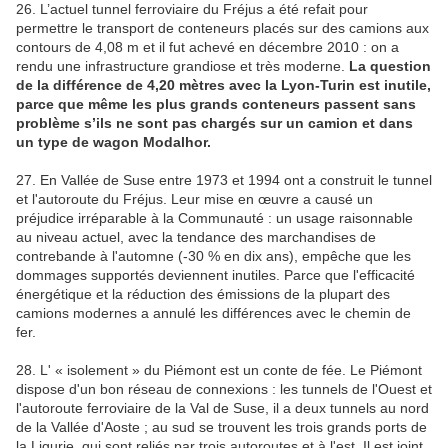
26. L’actuel tunnel ferroviaire du Fréjus a été refait pour
permettre le transport de conteneurs placés sur des camions aux
contours de 4,08 m et il fut achevé en décembre 2010 : on a
rendu une infrastructure grandiose et très moderne.
La question
de la différence de 4,20 mètres avec la Lyon-Turin est inutile,
parce que même les plus grands conteneurs passent sans
problème s’ils ne sont pas chargés sur un camion et dans
un type de wagon Modalhor.
27. En Vallée de Suse entre 1973 et 1994 ont a construit le tunnel
et l'autoroute du Fréjus. Leur mise en œuvre a causé un
préjudice irréparable à la Communauté : un usage raisonnable
au niveau actuel, avec la tendance des marchandises de
contrebande à l'automne (-30 % en dix ans), empêche que les
dommages supportés deviennent inutiles. Parce que l'efficacité
énergétique et la réduction des émissions de la plupart des
camions modernes a annulé les différences avec le chemin de
fer.
28. L' « isolement » du Piémont est un conte de fée. Le Piémont
dispose d'un bon réseau de connexions : les tunnels de l'Ouest et
l'autoroute ferroviaire de la Val de Suse, il a deux tunnels au nord
de la Vallée d'Aoste ; au sud se trouvent les trois grands ports de
la Ligurie, qui sont reliés par trois autoroutes et à l'est, Il est joint