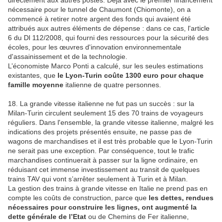
directement aux autres postes. Déjà avec le premier financement
nécessaire pour le tunnel de Chaumont (Chiomonte), on a
commencé à retirer notre argent des fonds qui avaient été
attribués aux autres éléments de dépense : dans ce cas, l'article
6 du Dl 112/2008, qui fourni des ressources pour la sécurité des
écoles, pour les œuvres d'innovation environnementale
d'assainissement et de la technologie.
L’économiste Marco Ponti a calculé, sur les seules estimations
existantes, que
le Lyon-Turin coûte 1300 euro pour chaque
famille moyenne
italienne de quatre personnes.
18. La grande vitesse italienne ne fut pas un succès : sur la
Milan-Turin circulent seulement 15 des 70 trains de voyageurs
réguliers. Dans l'ensemble, la grande vitesse italienne, malgré les
indications des projets présentés ensuite, ne passe pas de
wagons de marchandises et il est très probable que le Lyon-Turin
ne serait pas une exception. Par conséquence, tout le trafic
marchandises continuerait à passer sur la ligne ordinaire, en
réduisant cet immense investissement au transit de quelques
trains TAV qui vont s’arrêter seulement à Turin et à Milan.
La gestion des trains à grande vitesse en Italie ne prend pas en
compte les coûts de construction, parce que
les dettes, rendues
nécessaires pour construire les lignes, ont augmenté la
dette générale de l’Etat
ou de Chemins de Fer italienne,