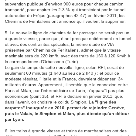
subvention publique d'environ 900 euros pour chaque camion
transporté, pour aspirer les 2-3 % qui transitaient par le tunnel
autoroutier du Fréjus (paragraphes 42-47) en février 2011, les
Chemins de Fer italiens ont annoncé qu'il veulent la supprimer.
5. La nouvelle ligne de chemins de fer passager ne serait pas un
à grande vitesse, parce que, étant presque entièrement en tunnel
et avec des contraintes spéciales, la même étude de VIA
présentée par Chemins de Fer italiens, admet que la vitesse
maximale sera de 220 km/h, avec des traits de 160 à 120 Km/h à
la correspndance d'Orbassano (Turin).
Le gain de temps de cette nouvelle ligne, selon RFI, serait de
seulement 60 minutes (1 h40 au lieu de 2 h40 ) : et pour ce
modeste résultat, l' Italie et la France, devraient dépenser 34
milliards d'euros. Apparement , il semble que la connexion entre
Paris et Milan, par l'intermédiaire de Turin, n'apparaît pas plus
économique (point 35), et RFI a déclaré en janvier 2011, que,
dans l'avenir, on choisira le col du Simplon.
La "ligne des
carpates" inaugurée en 2010, permet de rejoindre Genève,
puis le Valais, le Simplon et Milan, plus directe qu'un détour
par Lyon.
6. les trains à grande vitesse et trains de marchandises ont des