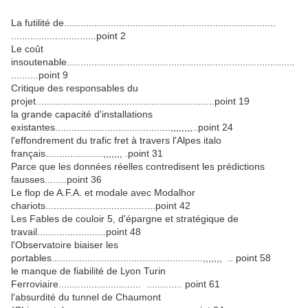
La futilité de.............................................................................
...............................point 2
Le coût
insoutenable...................................................................................
..........point 9
Critique des responsables du
projet.................................................................point 19
la grande capacité d'installations
existantes..........................................,,,,,,,,..point 24
l'effondrement du trafic fret à travers l'Alpes italo
français.....................,,,,,,, .point 31
Parce que les données réelles contredisent les prédictions
fausses........point 36
Le flop de A.F.A. et modale avec Modalhor
chariots........................................point 42
Les Fables de couloir 5, d'épargne et stratégique de
travail.........................point 48
l'Observatoire biaiser les
portables.......................................................,,,,,,, .. point 58
le manque de fiabilité de Lyon Turin
Ferroviaire.............................. ............. point 61
l'absurdité du tunnel de Chaumont