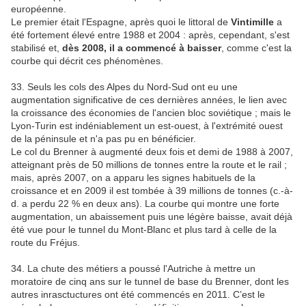
européenne.
Le premier était l'Espagne, après quoi le littoral de
Vintimille
a
été fortement élevé entre 1988 et 2004 : après, cependant, s'est
stabilisé et,
dès 2008, il a commencé à baisser
, comme c'est la
courbe qui décrit ces phénomènes.
33. Seuls les cols des Alpes du Nord-Sud ont eu une
augmentation significative de ces dernières années, le lien avec
la croissance des économies de l'ancien bloc soviétique ; mais le
Lyon-Turin est indéniablement un est-ouest, à l'extrémité ouest
de la péninsule et n'a pas pu en bénéficier.
Le col du Brenner à augmenté deux fois et demi de 1988 à 2007,
atteignant près de 50 millions de tonnes entre la route et le rail ;
mais, après 2007, on a apparu les signes habituels de la
croissance et en 2009 il est tombée à 39 millions de tonnes (c.-à-
d. a perdu 22 % en deux ans). La courbe qui montre une forte
augmentation, un abaissement puis une légère baisse, avait déjà
été vue pour le tunnel du Mont-Blanc et plus tard à celle de la
route du Fréjus.
34. La chute des métiers a poussé l'Autriche à mettre un
moratoire de cinq ans sur le tunnel de base du Brenner, dont les
autres inrasctuctures ont été commencés en 2011. C’est le