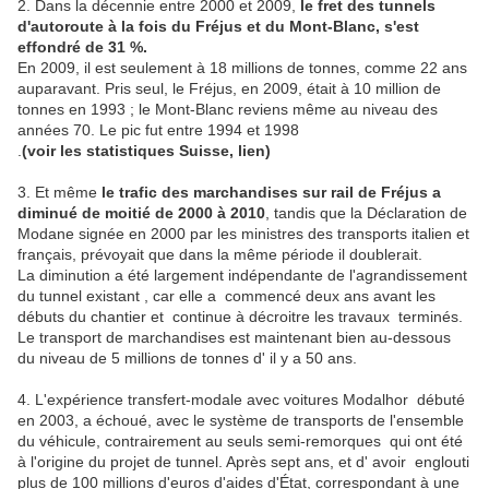
2. Dans la décennie entre 2000 et 2009,
le fret des tunnels
d'autoroute à la fois du Fréjus et du Mont-Blanc, s'est
effondré de 31 %.
En 2009, il est seulement à 18 millions de tonnes, comme 22 ans
auparavant. Pris seul, le Fréjus, en 2009, était à 10 million de
tonnes en 1993 ; le Mont-Blanc reviens même au niveau des
années 70. Le pic fut entre 1994 et 1998
.
(voir les statistiques Suisse, lien)
3. Et même
le trafic des marchandises sur rail de Fréjus a
diminué de moitié de 2000 à 2010
, tandis que la Déclaration de
Modane signée en 2000 par les ministres des transports italien et
français, prévoyait que dans la même période il doublerait.
La diminution a été largement indépendante de l'agrandissement
du tunnel existant , car elle a commencé deux ans avant les
débuts du chantier et continue à décroitre les travaux terminés.
Le transport de marchandises est maintenant bien au-dessous
du niveau de 5 millions de tonnes d' il y a 50 ans.
4. L'expérience transfert-modale avec voitures Modalhor débuté
en 2003, a échoué, avec le système de transports de l'ensemble
du véhicule, contrairement au seuls semi-remorques qui ont été
à l'origine du projet de tunnel. Après sept ans, et d' avoir englouti
plus de 100 millions d'euros d'aides d'État, correspondant à une