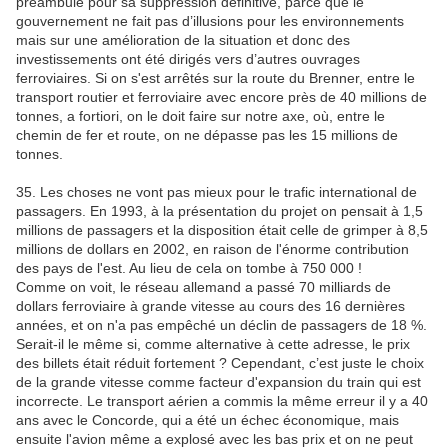
préambule pour sa suppression définitive, parce que le
gouvernement ne fait pas d’illusions pour les environnements
mais sur une amélioration de la situation et donc des
investissements ont été dirigés vers d’autres ouvrages
ferroviaires. Si on s'est arrêtés sur la route du Brenner, entre le
transport routier et ferroviaire avec encore près de 40 millions de
tonnes, a fortiori, on le doit faire sur notre axe, où, entre le
chemin de fer et route, on ne dépasse pas les 15 millions de
tonnes.
35. Les choses ne vont pas mieux pour le trafic international de
passagers. En 1993, à la présentation du projet on pensait à 1,5
millions de passagers et la disposition était celle de grimper à 8,5
millions de dollars en 2002, en raison de l'énorme contribution
des pays de l'est. Au lieu de cela on tombe à 750 000 !
Comme on voit, le réseau allemand a passé 70 milliards de
dollars ferroviaire à grande vitesse au cours des 16 dernières
années, et on n'a pas empêché un déclin de passagers de 18 %.
Serait-il le même si, comme alternative à cette adresse, le prix
des billets était réduit fortement ? Cependant, c’est juste le choix
de la grande vitesse comme facteur d'expansion du train qui est
incorrecte. Le transport aérien a commis la même erreur il y a 40
ans avec le Concorde, qui a été un échec économique, mais
ensuite l'avion même a explosé avec les bas prix et on ne peut