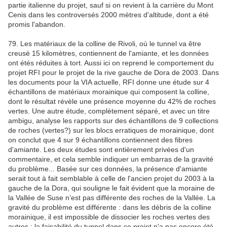
partie italienne du projet, sauf si on revient à la carrière du Mont
Cenis dans les controversés 2000 mètres d'altitude, dont a été
promis l'abandon.
79. Les matériaux de la colline de Rivoli, où le tunnel va être
creusé 15 kilomètres, contiennent de l'amiante, et les données
ont étés réduites à tort. Aussi ici on reprend le comportement du
projet RFI pour le projet de la rive gauche de Dora de 2003. Dans
les documents pour la VIA actuelle, RFI donne une étude sur 4
échantillons de matériaux morainique qui composent la colline,
dont le résultat révèle une présence moyenne du 42% de roches
vertes. Une autre étude, complètement séparé, et avec un titre
ambigu, analyse les rapports sur des échantillons de 9 collections
de roches (vertes?) sur les blocs erratiques de morainique, dont
on conclut que 4 sur 9 échantillons contiennent des fibres
d'amiante. Les deux études sont entièrement privées d'un
commentaire, et cela semble indiquer un embarras de la gravité
du problème... Basée sur ces données, la présence d'amiante
serait tout à fait semblable à celle de l'ancien projet du 2003 à la
gauche de la Dora, qui souligne le fait évident que la moraine de
la Vallée de Suse n’est pas différente des roches de la Vallée. La
gravité du problème est différente : dans les débris de la colline
morainique, il est impossible de dissocier les roches vertes des
autres : la faisabilité du tunnel dans ce projet n'a pas encore été