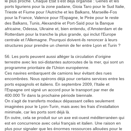
le plus proche. Chaque État s’est déjà organisé : Gênes et les
ports liguriens pour la zone padane, Gioia Taro pour le Sud Italie,
Trieste et Fiume pour l'Autriche et les Balkans, Marseille-Fos
pour la France, Valence pour l'Espagne, le Pirée pour le reste
des Balkans, Tunis, Alexandrie et Port-Saïd pour la Banque
africaine, Odessa, Ukraine et, bien entendu, d'Amsterdam et de
Rotterdam pour la tranche la plus grande, qui inclut l'Europe
centrale et l'Allemagne. Pourquoi doivent-ils renoncer à leurs
structures pour prendre un chemin de fer entre Lyon et Turin ?
56. Les ports peuvent aussi alléger la circulation d'origine
terrestre avec les soi-distantes autoroutes de la mer, qui sont un
programme prioritaire de l'Union européenne.
Ces navires embarquent de camions leur évitant des rues
encombrées. Nous opérons déjà pour certains services entre les
ports espagnols et italiens. En septembre 2009, l’Italie et
l'Espagne ont signé un accord pour le transport par mer de
400.000 Tir dans la prochaine période biennale.
On s’agit de transferts modaux dépassant celles seulement
imaginées pour le Lyon-Turin, mais avec les frais d'installation
minimale, car les ports sont déjà là.
En outre, cela se produit sur un axe est-ouest méditerranéen qui
est en concurrence avec celui français et italien. Une raison en
plus pour signaler que les énormes ressources allouées pour le