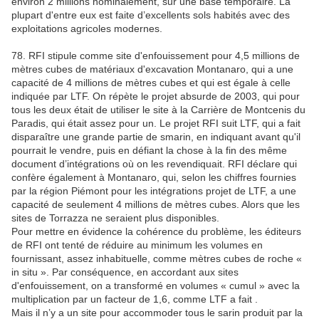
environ 2 millions nominalement, sur une base temporaire. La
plupart d'entre eux est faite d’excellents sols habités avec des
exploitations agricoles modernes.
78. RFI stipule comme site d'enfouissement pour 4,5 millions de
mètres cubes de matériaux d'excavation Montanaro, qui a une
capacité de 4 millions de mètres cubes et qui est égale à celle
indiquée par LTF. On répète le projet absurde de 2003, qui pour
tous les deux était de utiliser le site à la Carrière de Montcenis du
Paradis, qui était assez pour un. Le projet RFI suit LTF, qui a fait
disparaître une grande partie de smarin, en indiquant avant qu'il
pourrait le vendre, puis en défiant la chose à la fin des même
document d’intégrations où on les revendiquait. RFI déclare qui
confère également à Montanaro, qui, selon les chiffres fournies
par la région Piémont pour les intégrations projet de LTF, a une
capacité de seulement 4 millions de mètres cubes. Alors que les
sites de Torrazza ne seraient plus disponibles.
Pour mettre en évidence la cohérence du problème, les éditeurs
de RFI ont tenté de réduire au minimum les volumes en
fournissant, assez inhabituelle, comme mètres cubes de roche «
in situ ». Par conséquence, en accordant aux sites
d'enfouissement, on a transformé en volumes « cumul » avec la
multiplication par un facteur de 1,6, comme LTF a fait .
Mais il n’y a un site pour accommoder tous le sarin produit par la