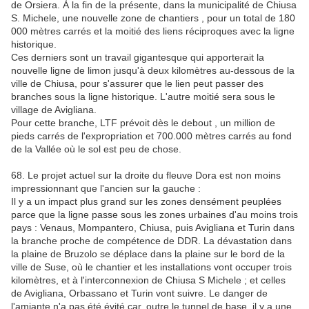
de Orsiera. À la fin de la présente, dans la municipalité de Chiusa
S. Michele, une nouvelle zone de chantiers , pour un total de 180
000 mètres carrés et la moitié des liens réciproques avec la ligne
historique.
Ces derniers sont un travail gigantesque qui apporterait la
nouvelle ligne de limon jusqu'à deux kilomètres au-dessous de la
ville de Chiusa, pour s'assurer que le lien peut passer des
branches sous la ligne historique. L'autre moitié sera sous le
village de Avigliana.
Pour cette branche, LTF prévoit dès le debout , un million de
pieds carrés de l'expropriation et 700.000 mètres carrés au fond
de la Vallée où le sol est peu de chose.
68. Le projet actuel sur la droite du fleuve Dora est non moins
impressionnant que l'ancien sur la gauche :
Il y a un impact plus grand sur les zones densément peuplées
parce que la ligne passe sous les zones urbaines d'au moins trois
pays : Venaus, Mompantero, Chiusa, puis Avigliana et Turin dans
la branche proche de compétence de DDR. La dévastation dans
la plaine de Bruzolo se déplace dans la plaine sur le bord de la
ville de Suse, où le chantier et les installations vont occuper trois
kilomètres, et à l'interconnexion de Chiusa S Michele ; et celles
de Avigliana, Orbassano et Turin vont suivre. Le danger de
l'amiante n'a pas été évité car, outre le tunnel de base, il y a une