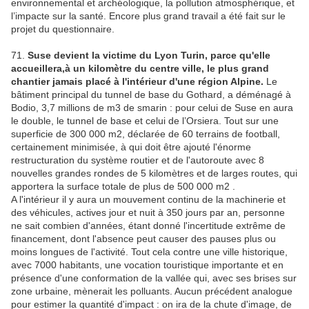
environnemental et archéologique, la pollution atmosphérique, et
l’impacte sur la santé. Encore plus grand travail a été fait sur le
projet du questionnaire.
71.
Suse devient la victime du Lyon Turin, parce qu'elle
accueillera,à un kilomètre du centre ville, le plus grand
chantier jamais placé à l'intérieur d'une région Alpine.
Le
bâtiment principal du tunnel de base du Gothard, a déménagé à
Bodio, 3,7 millions de m3 de smarin : pour celui de Suse en aura
le double, le tunnel de base et celui de l’Orsiera. Tout sur une
superficie de 300 000 m2, déclarée de 60 terrains de football,
certainement minimisée, à qui doit être ajouté l'énorme
restructuration du système routier et de l'autoroute avec 8
nouvelles grandes rondes de 5 kilomètres et de larges routes, qui
apportera la surface totale de plus de 500 000 m2 .
A l'intérieur il y aura un mouvement continu de la machinerie et
des véhicules, actives jour et nuit à 350 jours par an, personne
ne sait combien d'années, étant donné l'incertitude extrême de
financement, dont l'absence peut causer des pauses plus ou
moins longues de l'activité. Tout cela contre une ville historique,
avec 7000 habitants, une vocation touristique importante et en
présence d'une conformation de la vallée qui, avec ses brises sur
zone urbaine, mènerait les polluants. Aucun précédent analogue
pour estimer la quantité d'impact : on ira de la chute d'image, de