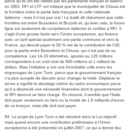
parce qu'ils ont été ratifiés par les parlements français et italiens
en 2002. RFI et LTF ont indiqué que la municipalité de Chiusa est
la frontière entre la partie italo-française et celle nationale
italienne : mais il n’est pas vrai ! Le traité dit clairement que cette
frontière est entre Bussoleno et Bruzolo et, qu’avec cela, la future
ligne est seulement de compétence italienne et confiée à RFI. Il
s'agit d'une grosse faute vers l'Union européenne, qui finance
avec un tarif spécial seulement une partie commune et vers la
France, qui devrait payer le 50 % net de la contribution de l'UE,
pour la partie entre Bussoleno et Chiusa, qui n'est pas de sa
compétence. Les 14-15 kilomètres, ajoutés au 120 millions
correspondent à un coût total de 800 millions et 1 milliard de
dollars. Mais l’initiative a mis une formidable colle entre les
engrenages de Lyon Turin, parce que le gouvernement français
n’a plus accepté de discuter pour changer le traité. Déplacer le
terme a signifié le décalage même du cadre économique parce
qu'il a dissimulé une nécessité financière dont le gouvernement
et RFI devront se faire charge. En résumé, il semble que l'Italie
doit payer seulement un tiers ou la moitié de 1,8 milliards d'euros
de ce tronçon, mais elle doit tout payer.
84. Le projet de Lyon Turin a été réinséré dans la Loi-objectif ,
mais quand encore une contribution préliminaire à l'Union
européenne a été présentée en juillet 2007, ce qui a donné lieu