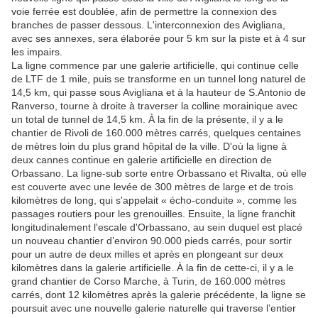
voie ferrée est doublée, afin de permettre la connexion des
branches de passer dessous. L'interconnexion des Avigliana,
avec ses annexes, sera élaborée pour 5 km sur la piste et à 4 sur
les impairs.
La ligne commence par une galerie artificielle, qui continue celle
de LTF de 1 mile, puis se transforme en un tunnel long naturel de
14,5 km, qui passe sous Avigliana et à la hauteur de S.Antonio de
Ranverso, tourne à droite à traverser la colline morainique avec
un total de tunnel de 14,5 km. À la fin de la présente, il y a le
chantier de Rivoli de 160.000 mètres carrés, quelques centaines
de mètres loin du plus grand hôpital de la ville. D'où la ligne à
deux cannes continue en galerie artificielle en direction de
Orbassano. La ligne-sub sorte entre Orbassano et Rivalta, où elle
est couverte avec une levée de 300 mètres de large et de trois
kilomètres de long, qui s'appelait « écho-conduite », comme les
passages routiers pour les grenouilles. Ensuite, la ligne franchit
longitudinalement l'escale d'Orbassano, au sein duquel est placé
un nouveau chantier d’environ 90.000 pieds carrés, pour sortir
pour un autre de deux milles et après en plongeant sur deux
kilomètres dans la galerie artificielle. À la fin de cette-ci, il y a le
grand chantier de Corso Marche, à Turin, de 160.000 mètres
carrés, dont 12 kilomètres après la galerie précédente, la ligne se
poursuit avec une nouvelle galerie naturelle qui traverse l’entier