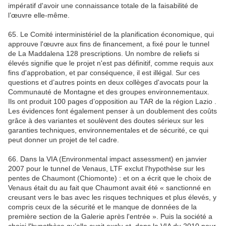
impératif d'avoir une connaissance totale de la faisabilité de
l’œuvre elle-même.
65. Le Comité interministériel de la planification économique, qui
approuve l'œuvre aux fins de financement, a fixé pour le tunnel
de La Maddalena 128 prescriptions. Un nombre de reliefs si
élevés signifie que le projet n'est pas définitif, comme requis aux
fins d'approbation, et par conséquence, il est illégal. Sur ces
questions et d’autres points en deux collèges d'avocats pour la
Communauté de Montagne et des groupes environnementaux.
Ils ont produit 100 pages d’opposition au TAR de la région Lazio .
Les évidences font également penser à un doublement des coûts
grâce à des variantes et soulèvent des doutes sérieux sur les
garanties techniques, environnementales et de sécurité, ce qui
peut donner un projet de tel cadre.
66. Dans la VIA (Environmental impact assessment) en janvier
2007 pour le tunnel de Venaus, LTF exclut l'hypothèse sur les
pentes de Chaumont (Chiomonte) : et on a écrit que le choix de
Venaus était du au fait que Chaumont avait été « sanctionné en
creusant vers le bas avec les risques techniques et plus élevés, y
compris ceux de la sécurité et le manque de données de la
première section de la Galerie après l'entrée ». Puis la société a
choisi l'hypothèse qu’elle avait exclu et, dans la VIA du 2010 pour