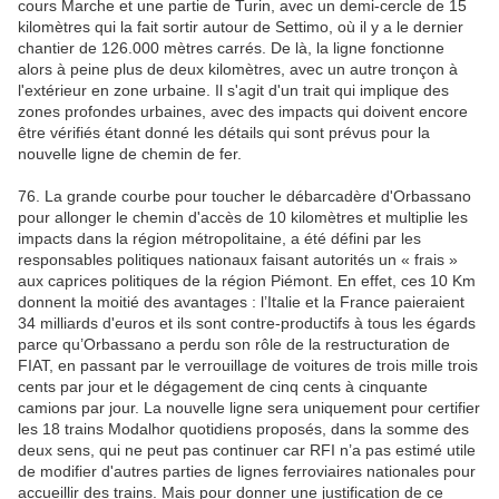
cours Marche et une partie de Turin, avec un demi-cercle de 15
kilomètres qui la fait sortir autour de Settimo, où il y a le dernier
chantier de 126.000 mètres carrés. De là, la ligne fonctionne
alors à peine plus de deux kilomètres, avec un autre tronçon à
l'extérieur en zone urbaine. Il s'agit d'un trait qui implique des
zones profondes urbaines, avec des impacts qui doivent encore
être vérifiés étant donné les détails qui sont prévus pour la
nouvelle ligne de chemin de fer.
76. La grande courbe pour toucher le débarcadère d'Orbassano
pour allonger le chemin d'accès de 10 kilomètres et multiplie les
impacts dans la région métropolitaine, a été défini par les
responsables politiques nationaux faisant autorités un « frais »
aux caprices politiques de la région Piémont. En effet, ces 10 Km
donnent la moitié des avantages : l’Italie et la France paieraient
34 milliards d'euros et ils sont contre-productifs à tous les égards
parce qu’Orbassano a perdu son rôle de la restructuration de
FIAT, en passant par le verrouillage de voitures de trois mille trois
cents par jour et le dégagement de cinq cents à cinquante
camions par jour. La nouvelle ligne sera uniquement pour certifier
les 18 trains Modalhor quotidiens proposés, dans la somme des
deux sens, qui ne peut pas continuer car RFI n’a pas estimé utile
de modifier d'autres parties de lignes ferroviaires nationales pour
accueillir des trains. Mais pour donner une justification de ce