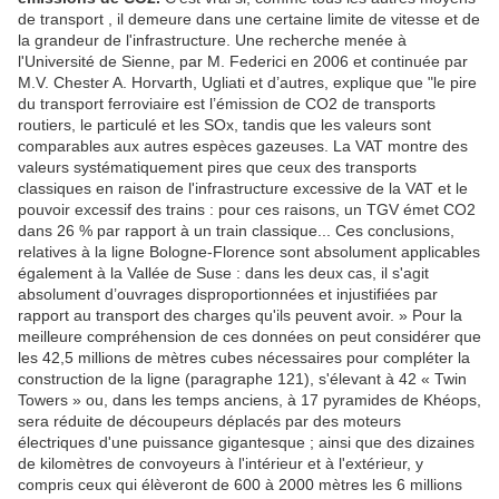
de transport , il demeure dans une certaine limite de vitesse et de
la grandeur de l'infrastructure. Une recherche menée à
l'Université de Sienne, par M. Federici en 2006 et continuée par
M.V. Chester A. Horvarth, Ugliati et d’autres, explique que "le pire
du transport ferroviaire est l’émission de CO2 de transports
routiers, le particulé et les SOx, tandis que les valeurs sont
comparables aux autres espèces gazeuses. La VAT montre des
valeurs systématiquement pires que ceux des transports
classiques en raison de l'infrastructure excessive de la VAT et le
pouvoir excessif des trains : pour ces raisons, un TGV émet CO2
dans 26 % par rapport à un train classique... Ces conclusions,
relatives à la ligne Bologne-Florence sont absolument applicables
également à la Vallée de Suse : dans les deux cas, il s'agit
absolument d’ouvrages disproportionnées et injustifiées par
rapport au transport des charges qu'ils peuvent avoir. » Pour la
meilleure compréhension de ces données on peut considérer que
les 42,5 millions de mètres cubes nécessaires pour compléter la
construction de la ligne (paragraphe 121), s'élevant à 42 « Twin
Towers » ou, dans les temps anciens, à 17 pyramides de Khéops,
sera réduite de découpeurs déplacés par des moteurs
électriques d'une puissance gigantesque ; ainsi que des dizaines
de kilomètres de convoyeurs à l'intérieur et à l'extérieur, y
compris ceux qui élèveront de 600 à 2000 mètres les 6 millions