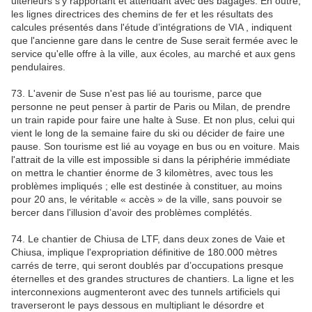
ultérieurs s'y rapportant et attendant avec des bagages. En outre,
les lignes directrices des chemins de fer et les résultats des
calcules présentés dans l'étude d’intégrations de VIA , indiquent
que l'ancienne gare dans le centre de Suse serait fermée avec le
service qu'elle offre à la ville, aux écoles, au marché et aux gens
pendulaires.
73. L'avenir de Suse n'est pas lié au tourisme, parce que
personne ne peut penser à partir de Paris ou Milan, de prendre
un train rapide pour faire une halte à Suse. Et non plus, celui qui
vient le long de la semaine faire du ski ou décider de faire une
pause. Son tourisme est lié au voyage en bus ou en voiture. Mais
l'attrait de la ville est impossible si dans la périphérie immédiate
on mettra le chantier énorme de 3 kilomètres, avec tous les
problèmes impliqués ; elle est destinée à constituer, au moins
pour 20 ans, le véritable « accès » de la ville, sans pouvoir se
bercer dans l'illusion d’avoir des problèmes complétés.
74. Le chantier de Chiusa de LTF, dans deux zones de Vaie et
Chiusa, implique l'expropriation définitive de 180.000 mètres
carrés de terre, qui seront doublés par d’occupations presque
éternelles et des grandes structures de chantiers. La ligne et les
interconnexions augmenteront avec des tunnels artificiels qui
traverseront le pays dessous en multipliant le désordre et