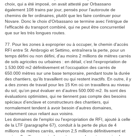
choix, qui a été imposé, on avait attesté par Orbassano
également 108 trains par jour, pensés pour l’autoroute de
chemins de fer ordinaires, plutôt que les faire continuer pour
Novare. Donc le choix d'Orbassano se termine avec l'intrigue de
l'efficacité du transport combiné, qui ne peut être concurrentiel
que sur les très longues routes.
77. Pour les zones à exproprier ou à occuper, le chemin d'accès
RFI entre St. Ambrogio et Settimo, entraînera la perte, pour un
temps défini ou non défini, d'au moins 2 millions de mètres carrés
de sols agricoles ou urbaines : en détail, c’est l'expropriation de
1.530.000 m2 définitivement et l'occupation des carrés de
650.000 mètres sur une base temporaire, pendant toute la durée
des chantiers, qu’ils travaillent ou qui restent inactifs. En outre, il y
a des zones de travail pour les 15 Km où on travaillera au niveau
du sol, qu’on peut évaluer en d’autres 500.000 m2. Ils sont des
évaluations optimistes, qui ne tiennent pas compte des besoins
spéciaux d'enclave et constructeurs des chantiers, qui
normalement tendent à avoir besoin d'autres domaines,
notamment ceux reliant aux voisins.
Les domaines de l'emploi ou l'expropriation de RFI, ajouté à celle
de la LTF (paragraphe 67), conduit à la perte de plus de 4
millions de mètres carrés, environ 2,5 millions définitivement et