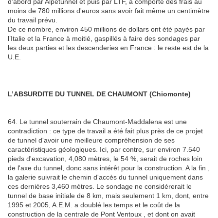
d'abord par Alpetunnel et puis par LTF, a comporté des frais au
moins de 780 millions d'euros sans avoir fait même un centimètre
du travail prévu.
De ce nombre, environ 450 millions de dollars ont été payés par
l’Italie et la France à moitié, gaspillés à faire des sondages par
les deux parties et les descenderies en France : le reste est de la
U.E.
L’ABSURDITE DU TUNNEL DE CHAUMONT (Chiomonte)
64. Le tunnel souterrain de Chaumont-Maddalena est une
contradiction : ce type de travail a été fait plus près de ce projet
de tunnel d'avoir une meilleure compréhension de ses
caractéristiques géologiques. Ici, par contre, sur environ 7.540
pieds d'excavation, 4,080 mètres, le 54 %, serait de roches loin
de l'axe du tunnel, donc sans intérêt pour la construction. A la fin ,
la galerie suivrait le chemin d'accès du tunnel uniquement dans
ces dernières 3,460 mètres. Le sondage ne considérerait le
tunnel de base initiale de 8 km, mais seulement 1 km, dont, entre
1995 et 2005, A.E.M. a doublé les temps et le coût de la
construction de la centrale de Pont Ventoux , et dont on avait