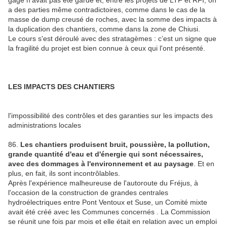
gage n'avait pas été gardé et, entre les projets de LTF et RFI, on
a des parties même contradictoires, comme dans le cas de la
masse de dump creusé de roches, avec la somme des impacts à
la duplication des chantiers, comme dans la zone de Chiusi.
Le cours s'est déroulé avec des stratagèmes : c’est un signe que
la fragilité du projet est bien connue à ceux qui l'ont présenté.
LES IMPACTS DES CHANTIERS
l'impossibilité des contrôles et des garanties sur les impacts des
administrations locales
86.
Les chantiers produisent bruit, poussière, la pollution,
grande quantité d'eau et d'énergie qui sont nécessaires,
avec des dommages à l'environnement et au paysage
. Et en
plus, en fait, ils sont incontrôlables.
Après l'expérience malheureuse de l'autoroute du Fréjus, à
l'occasion de la construction de grandes centrales
hydroélectriques entre Pont Ventoux et Suse, un Comité mixte
avait été créé avec les Communes concernés . La Commission
se réunit une fois par mois et elle était en relation avec un emploi