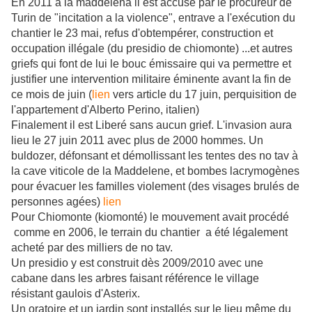
En 2011 a la maddelena il est accusé par le procureur de
Turin de "incitation a la violence", entrave a l'exécution du
chantier le 23 mai, refus d'obtempérer, construction et
occupation illégale (du presidio de chiomonte) ...et autres
griefs qui font de lui le bouc émissaire qui va permettre et
justifier une intervention militaire éminente avant la fin de
ce mois de juin (
lien
vers article du 17 juin, perquisition de
l'appartement d'Alberto Perino, italien)
Finalement il est Liberé sans aucun grief. L'invasion aura
lieu le 27 juin 2011 avec plus de 2000 hommes. Un
buldozer, défonsant et démollissant les tentes des no tav à
la cave viticole de la Maddelene, et bombes lacrymogènes
pour évacuer les familles violement (des visages brulés de
personnes agées)
lien
Pour Chiomonte (kiomonté) le mouvement avait procédé
comme en 2006, le terrain du chantier a été légalement
acheté par des milliers de no tav.
Un presidio y est construit dès 2009/2010 avec une
cabane dans les arbres faisant référence le village
résistant gaulois d'Asterix.
Un oratoire et un jardin sont installés sur le lieu même du