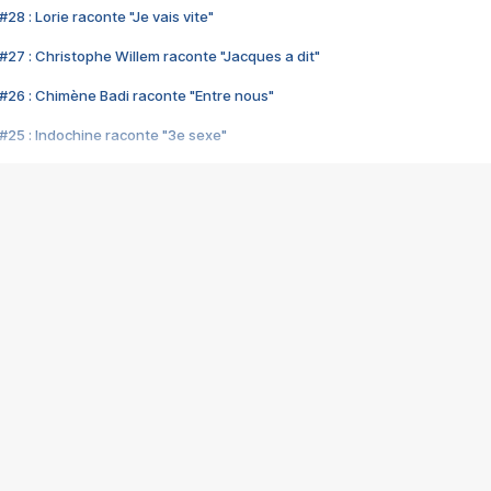
28 : Lorie raconte "Je vais vite"
#27 : Christophe Willem raconte "Jacques a dit"
#26 : Chimène Badi raconte "Entre nous"
#25 : Indochine raconte "3e sexe"
#24 : Zaho raconte "C'est chelou"
#23 : Patrick Bruel raconte "Au café des délices"
#22 : Kyo raconte "Le chemin"
#21 : Nolwenn Leroy raconte "Cassé"
#20 : Patrick Hernandez raconte "Born to be alive"
#19 : Lorie raconte "Près de moi"
#18 : Michael Jones raconte "A nos actes manqués" (avec Jean-Jacque
#17 : Khaled raconte "Aïcha"
#16 : Corneille raconte "Parce qu'on vient de loin"