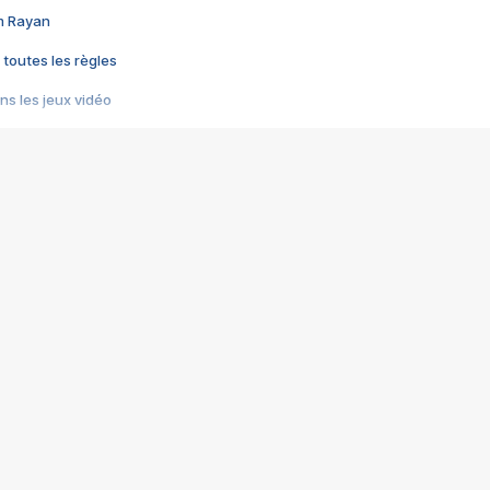
im Rayan
 toutes les règles
s les jeux vidéo
us choquant de Rockstar ? - Le scandale BULLY
e plus moche de Steam
du RÊVE tourne au CAUCHEMAR
pendant 8 heures
it… à tort
umiliés par un jeu vidéo
ire - Final Fantasy 8
ti un empire - Age of Empires
story DOFUS