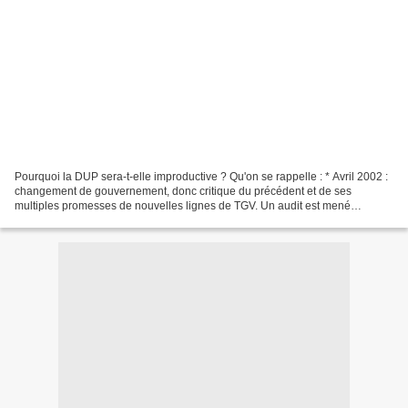
Pourquoi la DUP sera-t-elle improductive ? Qu'on se rappelle : * Avril 2002 :
changement de gouvernement, donc critique du précédent et de ses
multiples promesses de nouvelles lignes de TGV. Un audit est mené
conjointement entre l'inspection générale...