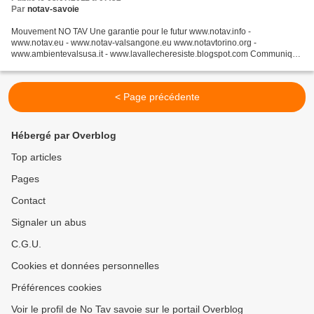
Par
notav-savoie
Mouvement NO TAV Une garantie pour le futur www.notav.info -
www.notav.eu - www.notav-valsangone.eu www.notavtorino.org -
www.ambientevalsusa.it - www.lavallecheresiste.blogspot.com Communiqué
de presse de la Vallée qui Résiste et Ne se rends pas, 4 juillet...
< Page précédente
Hébergé par Overblog
Top articles
Pages
Contact
Signaler un abus
C.G.U.
Cookies et données personnelles
Préférences cookies
Voir le profil de No Tav savoie sur le portail Overblog