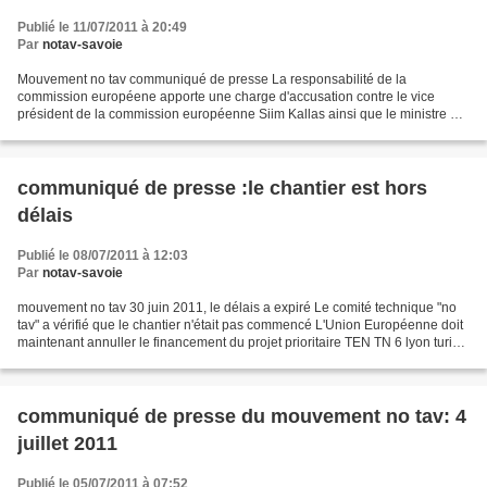
Publié le 11/07/2011 à 20:49
Par
notav-savoie
Mouvement no tav communiqué de presse La responsabilité de la
commission européene apporte une charge d'accusation contre le vice
président de la commission européenne Siim Kallas ainsi que le ministre de
la" guerre interne italienne" roberto Maroni respecter...
communiqué de presse :le chantier est hors
délais
Publié le 08/07/2011 à 12:03
Par
notav-savoie
mouvement no tav 30 juin 2011, le délais a expiré Le comité technique "no
tav" a vérifié que le chantier n'était pas commencé L'Union Européenne doit
maintenant annuller le financement du projet prioritaire TEN TN 6 lyon turin
l'italiea tiré profit de...
communiqué de presse du mouvement no tav: 4
juillet 2011
Publié le 05/07/2011 à 07:52