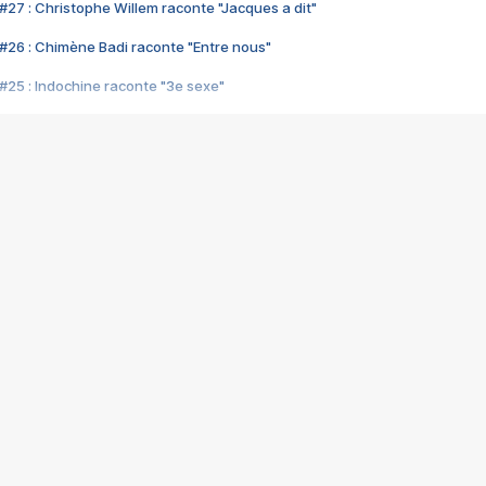
#27 : Christophe Willem raconte "Jacques a dit"
#26 : Chimène Badi raconte "Entre nous"
#25 : Indochine raconte "3e sexe"
#24 : Zaho raconte "C'est chelou"
#23 : Patrick Bruel raconte "Au café des délices"
#22 : Kyo raconte "Le chemin"
#21 : Nolwenn Leroy raconte "Cassé"
#20 : Patrick Hernandez raconte "Born to be alive"
#19 : Lorie raconte "Près de moi"
#18 : Michael Jones raconte "A nos actes manqués" (avec Jean-Jacque
#17 : Khaled raconte "Aïcha"
#16 : Corneille raconte "Parce qu'on vient de loin"
#15 : Indochine raconte "L'aventurier"