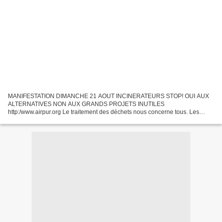
MANIFESTATION DIMANCHE 21 AOUT INCINERATEURS STOP! OUI AUX
ALTERNATIVES NON AUX GRANDS PROJETS INUTILES
http:/www.airpur.org Le traitement des déchets nous concerne tous. Les
solutions dépassées, polluantes et couteuses doivent être abandonnées. Ce
sont...