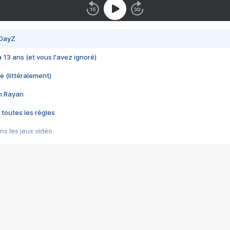
 DayZ
 a 13 ans (et vous l'avez ignoré)
e (littéralement)
im Rayan
 toutes les règles
s les jeux vidéo
us choquant de Rockstar ? - Le scandale BULLY
e plus moche de Steam
du RÊVE tourne au CAUCHEMAR
pendant 8 heures
it… à tort