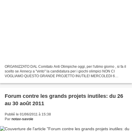
ORGANIZZATO DAL Comitato Anti Olimpiche oggi, per l'utimo giorno , si fa il
scelto se Annecy a "vinto" la candidatura per i giochi olimpici NON CI
VOGLIAMO QUESTO GRANDE PROJETTO INUTILE! MERCOLEDI 6
LUGLIO MARCIA CONTRO I GIOCHI OLIMPICI ANNECY 2018...
Forum contre les grands projets inutiles: du 26
au 30 août 2011
Publié le 01/06/2011 à 15:38
Par
notav-savoie