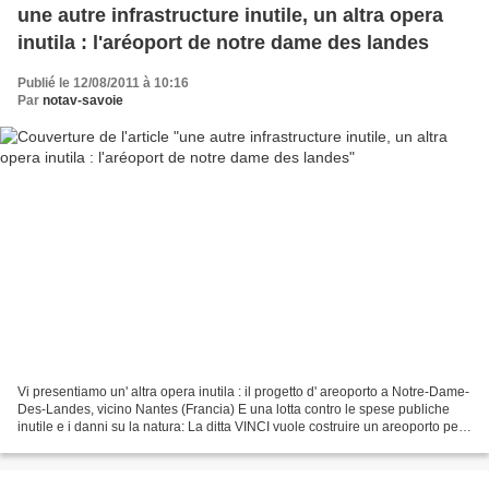
une autre infrastructure inutile, un altra opera
inutila : l'aréoport de notre dame des landes
Publié le 12/08/2011 à 10:16
Par
notav-savoie
Vi presentiamo un' altra opera inutila : il progetto d' areoporto a Notre-Dame-
Des-Landes, vicino Nantes (Francia) E una lotta contro le spese publiche
inutile e i danni su la natura: La ditta VINCI vuole costruire un areoporto per i
ditte di viagge "low-cost"....