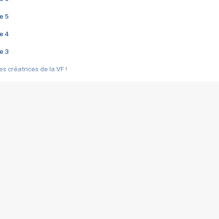
e 5
e 4
e 3
s créatrices de la VF !
e 2
e 1
e Mektoub My Love arrive enfin ! Rencontre avec Shaïn Boumedine et Sal
i : après Toni en famille
elle réalise le bouleversant Dites lui que je l'aime
ais ! Rencontre autour de Vie privée de Rebecca Zlotowski
 de Marguerite, Grave... Rencontre avec Ella Rumpf
 Les Rêveurs, un film intime sur la santé mentale