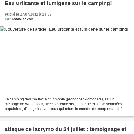
Eau urticante et fumigène sur le camping!
Publié le 27/07/2011 à 13:07
Par
notav-savoie
Le camping des "no tav" à chiomonte (prononcer kiomoneté), est un
mélange de Woodstock, avec ses concerts, le monde et ses assemblées
populaires, d'indignés avec ceux qui refont le monde, de camp retranché du
viet nam, avec des explosifs et des attaques...
attaque de lacrymo du 24 juillet : témoignage et