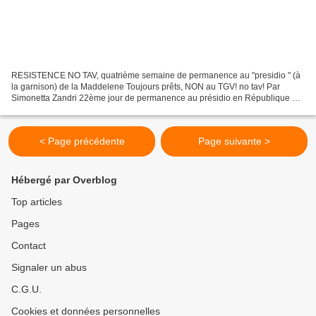
RESISTENCE NO TAV, quatrième semaine de permanence au "presidio " (à
la garnison) de la Maddelene Toujours prêts, NON au TGV! no tav! Par
Simonetta Zandri 22ème jour de permanence au présidio en République de
la Maddelena, Aux premières lumières de l'aube...
< Page précédente
Page suivante >
Hébergé par Overblog
Top articles
Pages
Contact
Signaler un abus
C.G.U.
Cookies et données personnelles