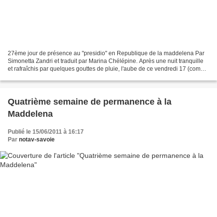
27ème jour de présence au "presidio" en Republique de la maddelena Par
Simonetta Zandri et traduit par Marina Chélépine. Après une nuit tranquille
et rafraîchis par quelques gouttes de pluie, l'aube de ce vendredi 17 (comme
un vendredi 13) nous porte...
Quatrième semaine de permanence à la
Maddelena
Publié le 15/06/2011 à 16:17
Par
notav-savoie