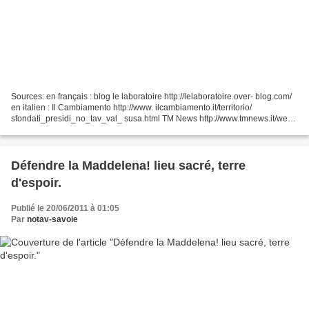
Sources: en français : blog le laboratoire http://lelaboratoire.over- blog.com/
en italien : Il Cambiamento http://www. ilcambiamento.it/territorio/
sfondati_presidi_no_tav_val_ susa.html TM News http://www.tmnews.it/web/
sezioni/top10/20110627_160909....
Défendre la Maddelena! lieu sacré, terre
d'espoir.
Publié le 20/06/2011 à 01:05
Par
notav-savoie