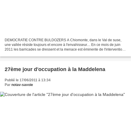
DEMOCRATIE CONTRE BULDOZERS A Chiomonte, dans le Val de suse,
une vallée résiste toujours et encore à l'envahisseur.... En ce mois de juin
2011 les barricades se dressent et la menace est éminente de l'intervention
des bulldozers et autres forces du "désordre"...
27ème jour d'occupation à la Maddelena
Publié le 17/06/2011 à 13:34
Par
notav-savoie