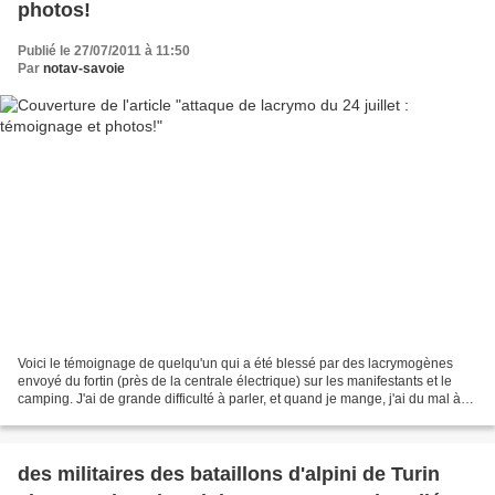
photos!
Publié le 27/07/2011 à 11:50
Par
notav-savoie
Voici le témoignage de quelqu'un qui a été blessé par des lacrymogènes
envoyé du fortin (près de la centrale électrique) sur les manifestants et le
camping. J'ai de grande difficulté à parler, et quand je mange, j'ai du mal à
avaler. Depuis 3 semaines,...
des militaires des bataillons d'alpini de Turin