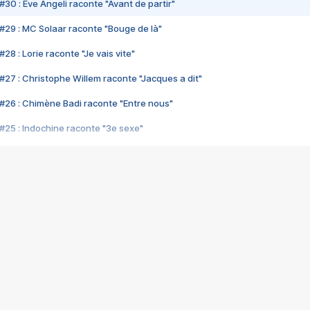
#30 : Eve Angeli raconte "Avant de partir"
#29 : MC Solaar raconte "Bouge de là"
28 : Lorie raconte "Je vais vite"
#27 : Christophe Willem raconte "Jacques a dit"
#26 : Chimène Badi raconte "Entre nous"
#25 : Indochine raconte "3e sexe"
#24 : Zaho raconte "C'est chelou"
#23 : Patrick Bruel raconte "Au café des délices"
#22 : Kyo raconte "Le chemin"
#21 : Nolwenn Leroy raconte "Cassé"
#20 : Patrick Hernandez raconte "Born to be alive"
#19 : Lorie raconte "Près de moi"
#18 : Michael Jones raconte "A nos actes manqués" (avec Jean-Jacque