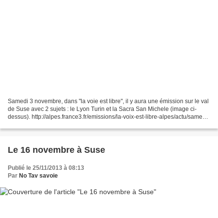
Samedi 3 novembre, dans "la voie est libre", il y aura une émission sur le val
de Suse avec 2 sujets : le Lyon Turin et la Sacra San Michele (image ci-
dessus). http://alpes.france3.fr/emissions/la-voix-est-libre-alpes/actu/samedi-
3-novembre-la-liaiso...
Le 16 novembre à Suse
Publié le 25/11/2013 à 08:13
Par
No Tav savoie