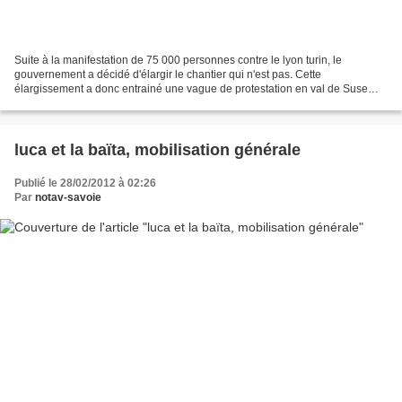
Suite à la manifestation de 75 000 personnes contre le lyon turin, le
gouvernement a décidé d'élargir le chantier qui n'est pas. Cette
élargissement a donc entrainé une vague de protestation en val de Suse
mais dans toute l'italie. Un No tav, de la haute...
luca et la baïta, mobilisation générale
Publié le 28/02/2012 à 02:26
Par
notav-savoie