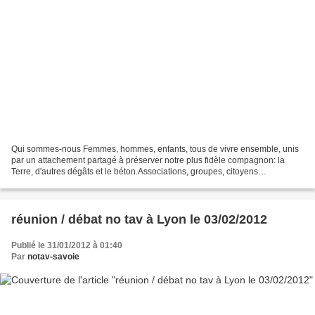
Qui sommes-nous Femmes, hommes, enfants, tous de vivre ensemble, unis
par un attachement partagé à préserver notre plus fidèle compagnon: la
Terre, d'autres dégâts et le béton.Associations, groupes, citoyens
indépendants, liés par des valeurs de solidarité,...
réunion / débat no tav à Lyon le 03/02/2012
Publié le 31/01/2012 à 01:40
Par
notav-savoie