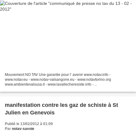
Mouvement NO TAV Une garantie pour l’ avenir www.notav.info -
www.notav.eu - www.notav-valsangone.eu - www.notavtorino.org
www.ambientevalsusa.it - www.lavallecheresiste.info -
www.spintadalbass.org Communiqué de Presse de la vallée qui résiste et
ne...
manifestation contre les gaz de schiste à St
Julien en Genevois
Publié le 13/02/2012 à 01:09
Par
notav-savoie