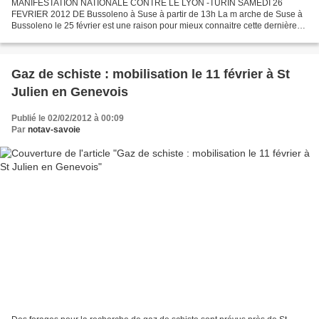
MANIFESTATION NATIONALE CONTRE LE LYON -TURIN SAMEDI 26
FEVRIER 2012 DE Bussoleno à Suse à partir de 13h La m arche de Suse à
Bussoleno le 25 février est une raison pour mieux connaitre cette dernière
ville. Bussoleno est un des centres de la contestation...
Gaz de schiste : mobilisation le 11 février à St
Julien en Genevois
Publié le 02/02/2012 à 00:09
Par
notav-savoie