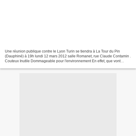
Une réunion publique contre le Lyon Turin se tiendra à La Tour du Pin
(Dauphiné) à 19h lundi 12 mars 2012 salle Romanet, rue Claude Contamin .
Couteux Inutile Dommageable pour l'environnement En effet, que vont
gagner les habitants de la tour du pin du...