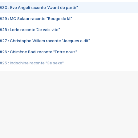
#30 : Eve Angeli raconte "Avant de partir"
#29 : MC Solaar raconte "Bouge de là"
28 : Lorie raconte "Je vais vite"
#27 : Christophe Willem raconte "Jacques a dit"
#26 : Chimène Badi raconte "Entre nous"
#25 : Indochine raconte "3e sexe"
#24 : Zaho raconte "C'est chelou"
#23 : Patrick Bruel raconte "Au café des délices"
#22 : Kyo raconte "Le chemin"
#21 : Nolwenn Leroy raconte "Cassé"
#20 : Patrick Hernandez raconte "Born to be alive"
#19 : Lorie raconte "Près de moi"