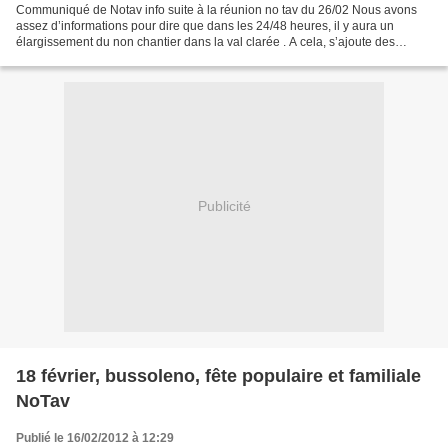
Communiqué de Notav info suite à la réunion no tav du 26/02 Nous avons
assez d’informations pour dire que dans les 24/48 heures, il y aura un
élargissement du non chantier dans la val clarée . A cela, s’ajoute des
mouvements des forces de l’ordre et des...
Publicité
18 février, bussoleno, fête populaire et familiale
NoTav
Publié le 16/02/2012 à 12:29