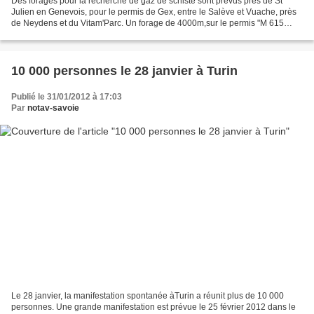
Des forages pour la recherche de gaz de schiste sont prévus près de St
Julien en Genevois, pour le permis de Gex, entre le Salève et Vuache, près
de Neydens et du Vitam'Parc. Un forage de 4000m,sur le permis "M 615
Gex". La fracturation hydraulique est...
10 000 personnes le 28 janvier à Turin
Publié le 31/01/2012 à 17:03
Par
notav-savoie
Le 28 janvier, la manifestation spontanée àTurin a réunit plus de 10 000
personnes. Une grande manifestation est prévue le 25 février 2012 dans le