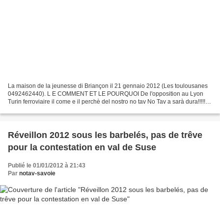
La maison de la jeunesse di Briançon il 21 gennaio 2012 (Les toulousanes
0492462440). L E COMMENT ET LE POURQUOI De l'opposition au Lyon
Turin ferroviaire il come e il perchè del nostro no tav No Tav a sarà dura!!!!!
Depuis plus de 20 ans dans la Vallée...
Réveillon 2012 sous les barbelés, pas de trêve
pour la contestation en val de Suse
Publié le 01/01/2012 à 21:43
Par
notav-savoie