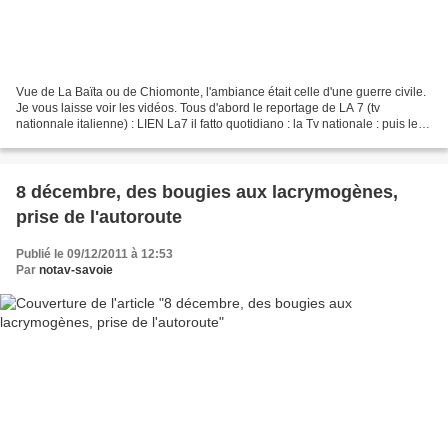
Vue de La Baïta ou de Chiomonte, l'ambiance était celle d'une guerre civile.
Je vous laisse voir les vidéos. Tous d'abord le reportage de LA 7 (tv
nationnale italienne) : LIEN La7 il fatto quotidiano : la Tv nationale : puis le
journal régional : là le...
8 décembre, des bougies aux lacrymogènes,
prise de l'autoroute
Publié le 09/12/2011 à 12:53
Par
notav-savoie