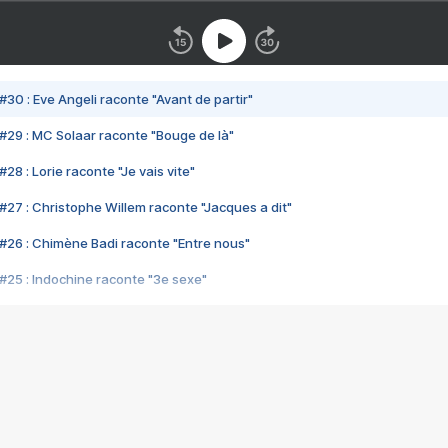
#30 : Eve Angeli raconte "Avant de partir"
#29 : MC Solaar raconte "Bouge de là"
28 : Lorie raconte "Je vais vite"
#27 : Christophe Willem raconte "Jacques a dit"
#26 : Chimène Badi raconte "Entre nous"
#25 : Indochine raconte "3e sexe"
#24 : Zaho raconte "C'est chelou"
#23 : Patrick Bruel raconte "Au café des délices"
#22 : Kyo raconte "Le chemin"
#21 : Nolwenn Leroy raconte "Cassé"