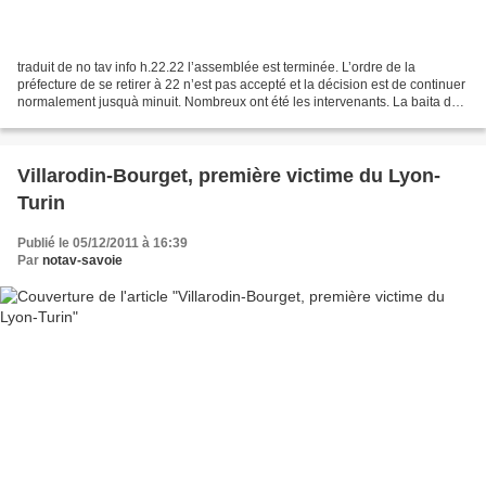
traduit de no tav info h.22.22 l’assemblée est terminée. L’ordre de la
préfecture de se retirer à 22 n’est pas accepté et la décision est de continuer
normalement jusquà minuit. Nombreux ont été les intervenants. La baita de
la val clarée à été de nouveau...
Villarodin-Bourget, première victime du Lyon-
Turin
Publié le 05/12/2011 à 16:39
Par
notav-savoie