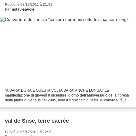
Publié le 07/12/2011 à 21:03
Par
notav-savoie
“A SARA’ DURA E QUESTA VOLTA SARA’ ANCHE LUNGA!” La
manifestazione di giovedì 8 dicembre, giorno dell’anniversario della ripresa
della piana di Venaus nel 2005, avrà il significato di festa, di convivialità, con
la determinazione di restare anche oltre...
val de Suse, terre sacrée
Publié le 06/12/2011 à 12:20