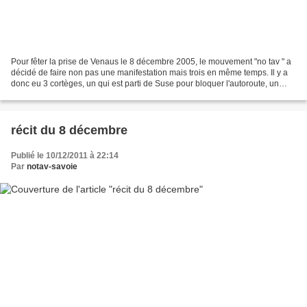
Pour fêter la prise de Venaus le 8 décembre 2005, le mouvement "no tav " a
décidé de faire non pas une manifestation mais trois en même temps. Il y a
donc eu 3 cortèges, un qui est parti de Suse pour bloquer l'autoroute, un
autre de Chiomonte vers les...
récit du 8 décembre
Publié le 10/12/2011 à 22:14
Par
notav-savoie