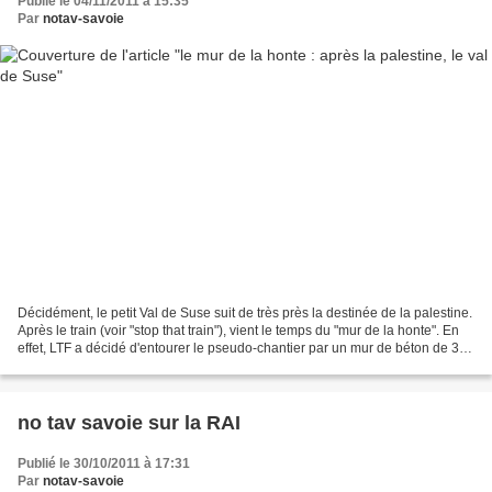
Publié le 04/11/2011 à 15:35
Par
notav-savoie
Décidément, le petit Val de Suse suit de très près la destinée de la palestine.
Après le train (voir "stop that train"), vient le temps du "mur de la honte". En
effet, LTF a décidé d'entourer le pseudo-chantier par un mur de béton de 3
mètres d e haut....
no tav savoie sur la RAI
Publié le 30/10/2011 à 17:31
Par
notav-savoie