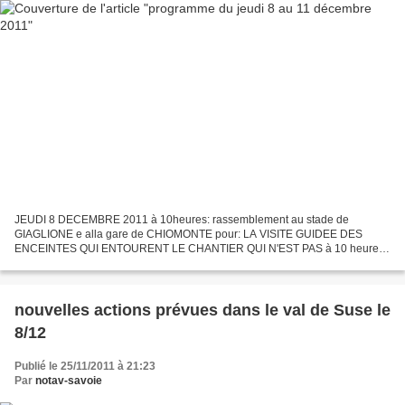
JEUDI 8 DECEMBRE 2011 à 10heures: rassemblement au stade de
GIAGLIONE e alla gare de CHIOMONTE pour: LA VISITE GUIDEE DES
ENCEINTES QUI ENTOURENT LE CHANTIER QUI N'EST PAS à 10 heures:
Rassemblement à la gare de SUSE pour un cortège qui arrivera à " l'auto...
nouvelles actions prévues dans le val de Suse le
8/12
Publié le 25/11/2011 à 21:23
Par
notav-savoie