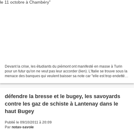
Devant la crise, les étudiants du piémont ont manifesté en masse à Turin
pour un futur qu'on ne veut pas leur accorder (lien). L'Italie se trouve sous la
menace des banques qui veulent baisser sa note car "elle est trop endettée".
Les étudiants se rendent...
défendre la bresse et le bugey, les savoyards
contre les gaz de schiste à Lantenay dans le
haut Bugey
Publié le 09/10/2011 à 20:09
Par
notav-savoie