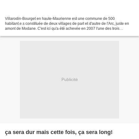
Villarodin-Bourget en haute-Maurienne est une commune de 500
habitant.e.s constituée de deux villages de part et d'autre de l'Arc, juste en
amont de Modane. C'est ici qu'a été achevée en 2007 l'une des trois
descenderies de reconnaissance pour le tunnel...
Publicité
ça sera dur mais cette fois, ça sera long!